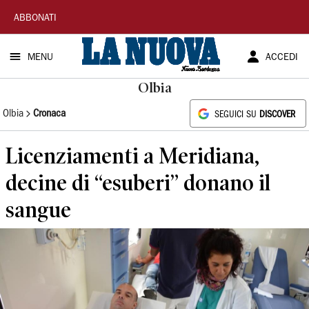
La
ABBONATI
Nuova
MENU
ACCEDI
Sardegna
Olbia
Olbia
Cronaca
SEGUICI SU
DISCOVER
Licenziamenti a Meridiana,
decine di “esuberi” donano il
sangue