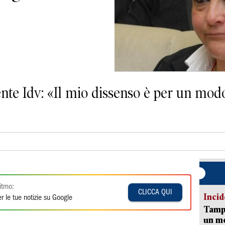
te Idv: «Il mio dissenso è per un modo 
itmo:
CLICCA QUI
Incid
r le tue notizie su Google
Tampo
un mo