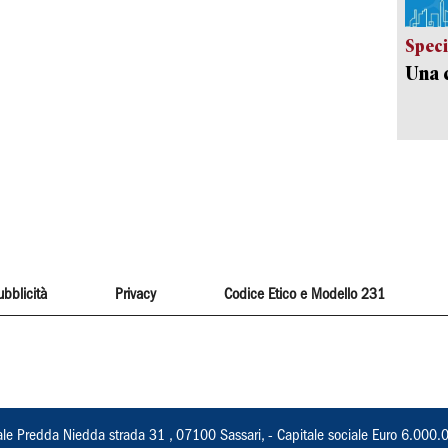
Speci
Una c
ubblicità
Privacy
Codice Etico e Modello 231
ale Predda Niedda strada 31 , 07100 Sassari, - Capitale sociale Euro 6.000.