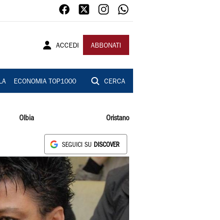
ACCEDI
ABBONATI
LA
ECONOMIA TOP1000
CERCA
Olbia
Oristano
SEGUICI SU
DISCOVER