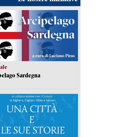
ale
pelago Sardegna