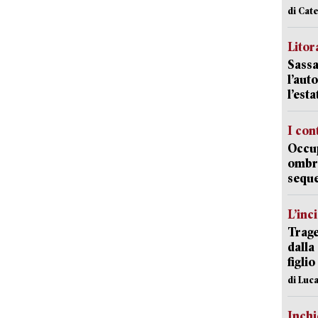
di Cat
Litora
Sassa
l’auto
l’est
I con
Occup
ombrel
sequ
L’inc
Trage
dalla
figlio
di Luca
Inch