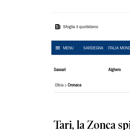
La
Nuova
Sardegna
Sfoglia il quotidiano
MENU
SARDEGNA
ITALIA MON
Sassari
Alghero
Olbia
Cronaca
Tari, la Zonca sp