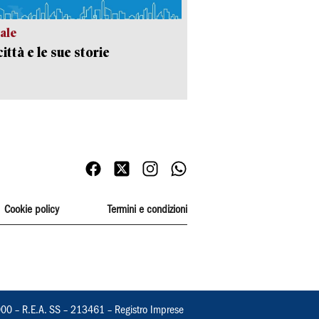
ale
ittà e le sue storie
Cookie policy
Termini e condizioni
000 – R.E.A. SS – 213461 – Registro Imprese