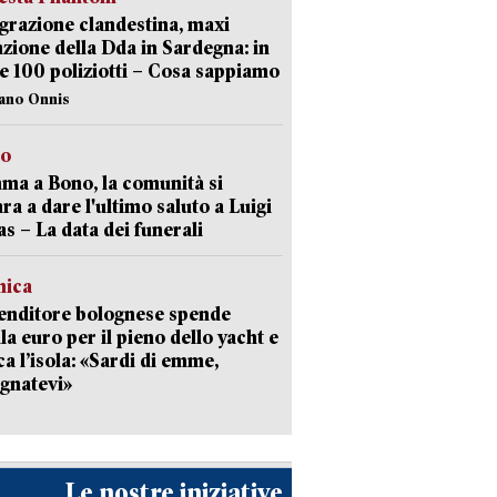
razione clandestina, maxi
zione della Dda in Sardegna: in
e 100 poliziotti – Cosa sappiamo
iano Onnis
to
a a Bono, la comunità si
ra a dare l'ultimo saluto a Luigi
as – La data dei funerali
mica
enditore bolognese spende
la euro per il pieno dello yacht e
ca l’isola: «Sardi di emme,
gnatevi»
Le nostre iniziative