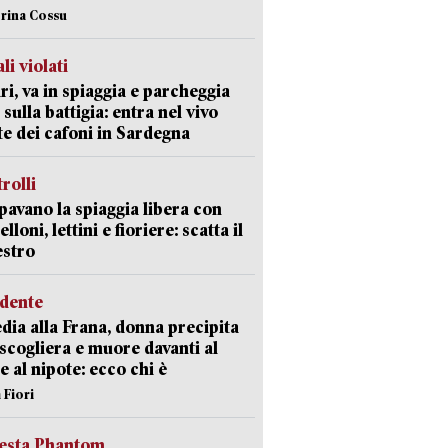
erina Cossu
li violati
ri, va in spiaggia e parcheggia
 sulla battigia: entra nel vivo
ate dei cafoni in Sardegna
trolli
avano la spiaggia libera con
loni, lettini e fioriere: scatta il
estro
idente
dia alla Frana, donna precipita
 scogliera e muore davanti al
 e al nipote: ecco chi è
 Fiori
iesta Phantom