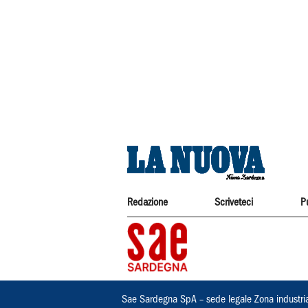
Redazione
Scriveteci
P
Sae Sardegna SpA – sede legale Zona industri