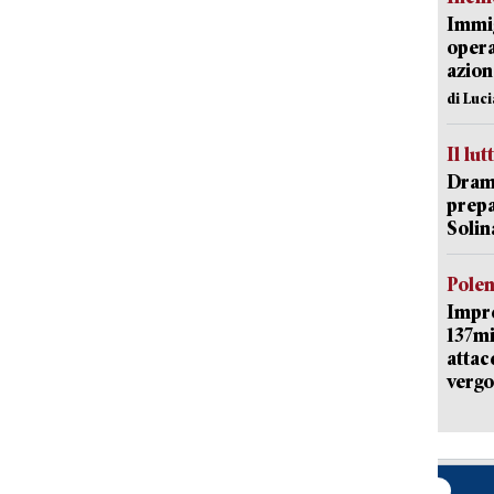
Immig
opera
azion
di Luc
Il lut
Dramm
prepa
Solin
Pole
Impr
137mi
attac
vergo