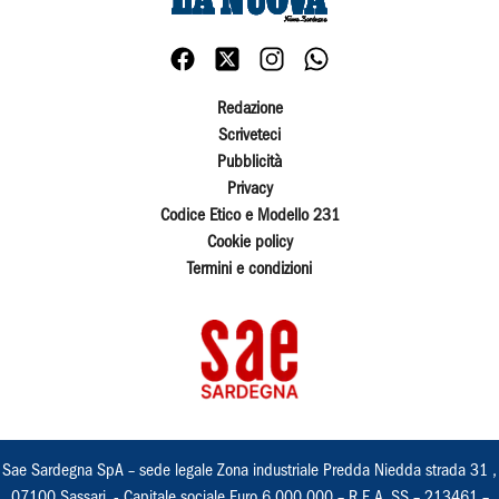
Redazione
Scriveteci
Pubblicità
Privacy
Codice Etico e Modello 231
Cookie policy
Termini e condizioni
Sae Sardegna SpA – sede legale Zona industriale Predda Niedda strada 31 ,
07100 Sassari, - Capitale sociale Euro 6.000.000 – R.E.A. SS – 213461 –