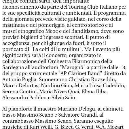
cinque comuni sardi, dell'importante
riconoscimento da parte del Touring Club Italiano per
le sue specificità culturali e ambientali. Il programma
della giornata prevede visite guidate, nel corso della
mattinata e del pomeriggio, al centro storico e ai
musei etnografico Meoc e del Banditismo, dove sono
previsti biglietti d'ingresso scontati. Il punto di
accoglienza, per chi giunge da fuori, è sotto il
porticato di "La colti di lu mulinu". Ma l'evento più
significativo sarà il concerto, organizzato in
collaborazione dell'Orchestra Filarmonica della
Sardegna all'auditorium "Marugnò" a partire dalle 18,
del gruppo strumentale "AP Clarinet Band" diretto da
Antonio Puglia. Suoneranno Christian Ruzzeddu,
Marco Delurtas, Nardino Giua, Maria Luisa Cadeddu,
Serena Contini, Maria Nives Quai, Elena Ibba,
Alessandro Paddeu e Silvia Saiu.
Al pianoforte il maestro Mariano Delogu, ai clarinetti
basso Massimo Scano e Salvatore Grandi, al
contrabbasso Massimo Scano. Saranno eseguite
musiche di Kurt Weill, G. Bizet, G. Verdi, W.A. Mozart