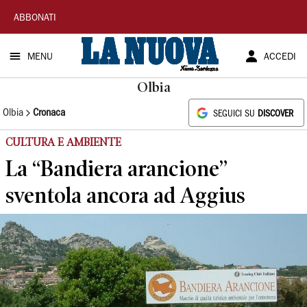
La
ABBONATI
Nuova
MENU
ACCEDI
Sardegna
Olbia
Olbia
Cronaca
SEGUICI SU
DISCOVER
CULTURA E AMBIENTE
La “Bandiera arancione”
sventola ancora ad Aggius