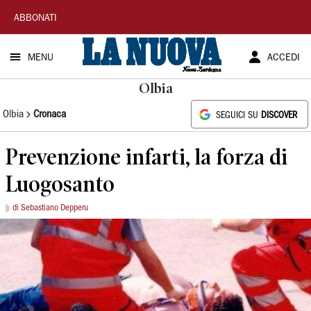
La
ABBONATI
Nuova
MENU
ACCEDI
Sardegna
Olbia
Olbia
Cronaca
SEGUICI SU
DISCOVER
Prevenzione infarti, la forza di
Luogosanto
di Sebastiano Depperu