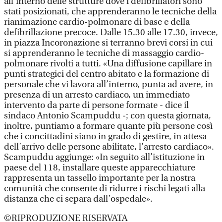
all’interno delle strutture dove i defibrillatori sono
stati posizionati, che apprenderanno le tecniche della
rianimazione cardio-polmonare di base e della
defibrillazione precoce. Dalle 15.30 alle 17.30, invece,
in piazza Incoronazione si terranno brevi corsi in cui
si apprenderanno le tecniche di massaggio cardio-
polmonare rivolti a tutti. «Una diffusione capillare in
punti strategici del centro abitato e la formazione di
personale che vi lavora all’interno, punta ad avere, in
presenza di un arresto cardiaco, un immediato
intervento da parte di persone formate - dice il
sindaco Antonio Scampuddu -; con questa giornata,
inoltre, puntiamo a formare quante più persone così
che i concittadini siano in grado di gestire, in attesa
dell’arrivo delle persone abilitate, l’arresto cardiaco».
Scampuddu aggiunge: «In seguito all’istituzione in
paese del 118, installare queste apparecchiature
rappresenta un tassello importante per la nostra
comunità che consente di ridurre i rischi legati alla
distanza che ci separa dall’ospedale».
©RIPRODUZIONE RISERVATA