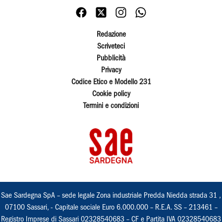
Redazione
Scriveteci
Pubblicità
Privacy
Codice Etico e Modello 231
Cookie policy
Termini e condizioni
Sae Sardegna SpA – sede legale Zona industriale Predda Niedda strada 31 ,
07100 Sassari, - Capitale sociale Euro 6.000.000 – R.E.A. SS – 213461 –
Registro Imprese di Sassari 02328540683 – CF e Partita IVA 02328540683