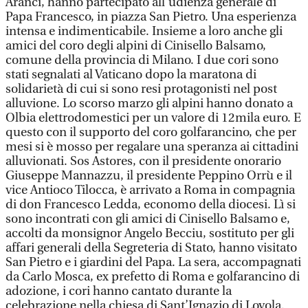
Aranci, hanno partecipato all’udienza generale di
Papa Francesco, in piazza San Pietro. Una esperienza
intensa e indimenticabile. Insieme a loro anche gli
amici del coro degli alpini di Cinisello Balsamo,
comune della provincia di Milano. I due cori sono
stati segnalati al Vaticano dopo la maratona di
solidarietà di cui si sono resi protagonisti nel post
alluvione. Lo scorso marzo gli alpini hanno donato a
Olbia elettrodomestici per un valore di 12mila euro. E
questo con il supporto del coro golfarancino, che per
mesi si è mosso per regalare una speranza ai cittadini
alluvionati. Sos Astores, con il presidente onorario
Giuseppe Mannazzu, il presidente Peppino Orrù e il
vice Antioco Tilocca, è arrivato a Roma in compagnia
di don Francesco Ledda, economo della diocesi. Lì si
sono incontrati con gli amici di Cinisello Balsamo e,
accolti da monsignor Angelo Becciu, sostituto per gli
affari generali della Segreteria di Stato, hanno visitato
San Pietro e i giardini del Papa. La sera, accompagnati
da Carlo Mosca, ex prefetto di Roma e golfarancino di
adozione, i cori hanno cantato durante la
celebrazione nella chiesa di Sant’Ignazio di Loyola.