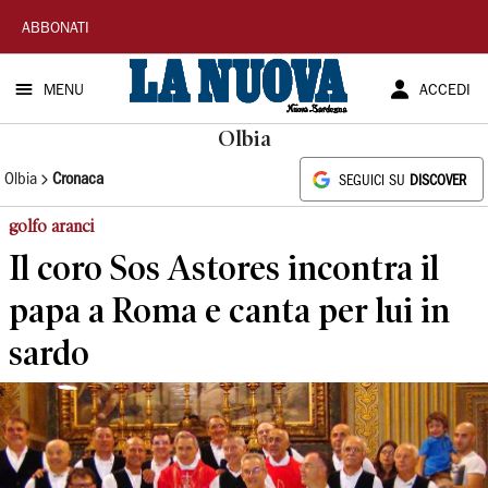
La
ABBONATI
Nuova
MENU
ACCEDI
Sardegna
Olbia
Olbia
Cronaca
SEGUICI SU
DISCOVER
golfo aranci
Il coro Sos Astores incontra il
papa a Roma e canta per lui in
sardo