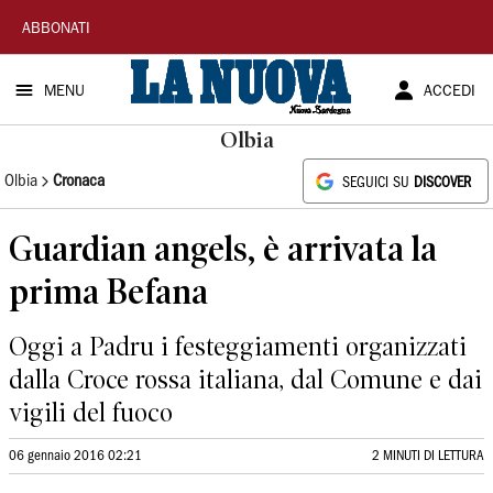
La
ABBONATI
Nuova
MENU
ACCEDI
Sardegna
Olbia
Olbia
Cronaca
SEGUICI SU
DISCOVER
Guardian angels, è arrivata la
prima Befana
Oggi a Padru i festeggiamenti organizzati
dalla Croce rossa italiana, dal Comune e dai
vigili del fuoco
06 gennaio 2016 02:21
2 MINUTI DI LETTURA