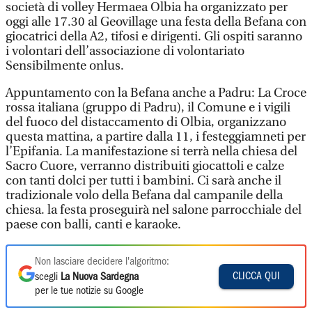
società di volley Hermaea Olbia ha organizzato per
oggi alle 17.30 al Geovillage una festa della Befana con
giocatrici della A2, tifosi e dirigenti. Gli ospiti saranno
i volontari dell’associazione di volontariato
Sensibilmente onlus.
Appuntamento con la Befana anche a Padru: La Croce
rossa italiana (gruppo di Padru), il Comune e i vigili
del fuoco del distaccamento di Olbia, organizzano
questa mattina, a partire dalla 11, i festeggiamneti per
l’Epifania. La manifestazione si terrà nella chiesa del
Sacro Cuore, verranno distribuiti giocattoli e calze
con tanti dolci per tutti i bambini. Ci sarà anche il
tradizionale volo della Befana dal campanile della
chiesa. la festa proseguirà nel salone parrocchiale del
paese con balli, canti e karaoke.
Non lasciare decidere l'algoritmo:
CLICCA QUI
scegli
La Nuova Sardegna
per le tue notizie su Google