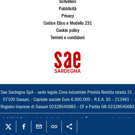
Scriveteci
Pubblicità
Privacy
Codice Etico e Modello 231
Cookie policy
Termini e condizioni
Sae Sardegna SpA – sede legale Zona industriale Predda Niedda strada 31 ,
07100 Sassari, - Capitale sociale Euro 6.000.000 – R.E.A. SS – 213461 –
Registro Imprese di Sassari 02328540683 – CF e Partita IVA 02328540683
I diritti delle immagini e dei testi sono riservati. È espressamente vietata la
loro riproduzione con qualsiasi mezzo e l'adattamento totale o parziale.