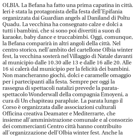
OLBIA. La Befana ha fatto una prima capatina in città.
Ieri è stata la protagonista della festa dell’Epifania
organizzata dai Guardian angels al Daniland di Poltu
Quadu. La vecchina ha consegnato calze e dolci a
tutti i bambini, che si sono poi divertiti a suon di
karaoke, baby dance e truccabimbi. Oggi, comunque,
la Befana comparirà in altri angoli della città. Nel
centro storico, nell’ambito del cartellone Olbia winter
fest, la vecchina sosterà nel Villaggio di Natale davanti
al municipio dalle 10.30 alle 13 e dalle 16 alle 20. Alle
16 si calerà dal municipio per la felicità dei bambini.
Non mancheranno giochi, dolci e caramelle omaggio
per i partecipanti alla festa. Sempre per oggi la
rassegna di spettacoli natalizi prevede la parata-
spettacolo Wonderwall della compagnia Emoyeni, a
cura di Un chapiteau parapluie. La parata lungo il
Corso è organizzata dalle associazioni culturali
Officina creativa Deamater e Mediterrarte, che
insieme all’amministrazione comunale e al consorzio
dei commercianti Centro città hanno contribuito
all’organizzazione dell’Olbia winter fest. Anche la