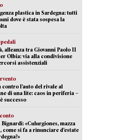
so
enza plastica in Sardegna: tutti
uni dove è stata sospesa la
lta
spedali
à, alleanza tra Giovanni Paolo II
er Olbia: via alla condivisione
ercorsi assistenziali
ervento
 contro l’auto del rivale al
ne di una lite: caos in periferia –
è successo
cconto
 Bignardi: «Culurgiones, mazza
a, come si fa a rinunciare d’estate
rdegna?»