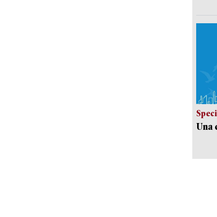
Speci
Una c