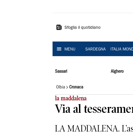
La
Nuova
Sardegna
Sfoglia il quotidiano
MENU
SARDEGNA
ITALIA MON
Sassari
Alghero
Olbia
Cronaca
la maddalena
Via al tesserame
LA MADDALENA. L’assoc