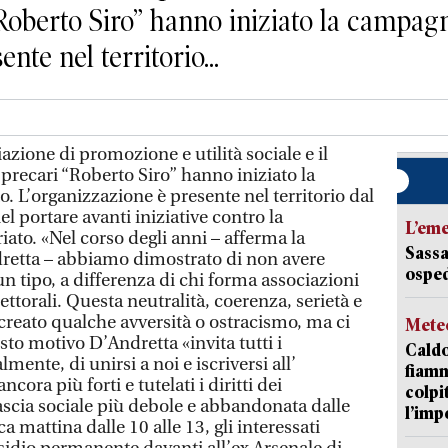
“Roberto Siro” hanno iniziato la campag
nte nel territorio...
one di promozione e utilità sociale e il
recari “Roberto Siro” hanno iniziato la
 L’organizzazione è presente nel territorio dal
l portare avanti iniziative contro la
L’em
iato. «Nel corso degli anni – afferma la
Sassa
retta – abbiamo dimostrato di non avere
osped
n tipo, a differenza di chi forma associazioni
ttorali. Questa neutralità, coerenza, serietà e
reato qualche avversità o ostracismo, ma ci
Mete
sto motivo D’Andretta «invita tutti i
Caldo
ente, di unirsi a noi e iscriversi all’
fiamm
cora più forti e tutelati i diritti dei
colpi
fascia sociale più debole e abbandonata dalle
l’imp
 mattina dalle 10 alle 13, gli interessati