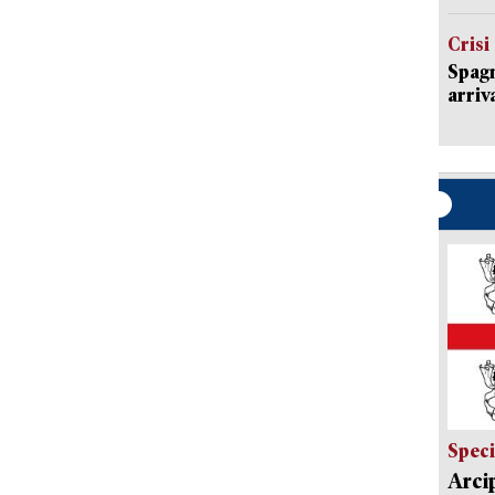
Crisi
Spagn
arriva
Speci
Arci