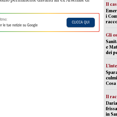
sidio permanente davanti all’ex Arsenale di
Il ca
Emerg
i Com
itmo:
racco
CLICCA QUI
r le tue notizie su Google
Gli o
Sanit
e Mat
dei p
L’int
Spara
culmi
Cosa 
Il ra
Daria
friss
in Sa