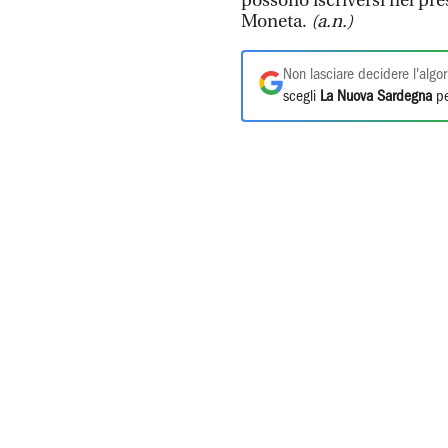
possono iscriversi nel pre
Moneta.
(a.n.)
Non lasciare decidere l'algor
scegli
La Nuova Sardegna
pe