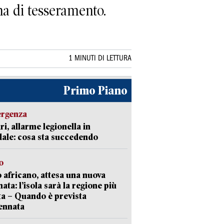
na di tesseramento.
1 MINUTI DI LETTURA
Primo Piano
ergenza
ri, allarme legionella in
ale: cosa sta succedendo
o
 africano, attesa una nuova
ata: l’isola sarà la regione più
ta – Quando è prevista
ennata