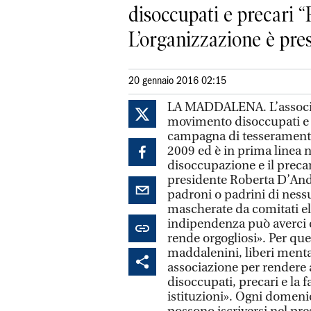
disoccupati e precari 
L’organizzazione è prese
20 gennaio 2016 02:15
LA MADDALENA. L’associazi
movimento disoccupati e p
campagna di tesseramento.
2009 ed è in prima linea ne
disoccupazione e il precar
presidente Roberta D’And
padroni o padrini di nessu
mascherate da comitati ele
indipendenza può averci c
rende orgogliosi». Per que
maddalenini, liberi mentalm
associazione per rendere an
disoccupati, precari e la 
istituzioni». Ogni domenica