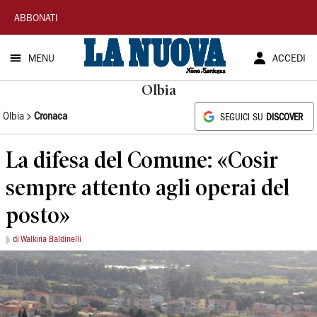
La
ABBONATI
Nuova
MENU
ACCEDI
Sardegna
Olbia
Olbia
Cronaca
SEGUICI SU
DISCOVER
La difesa del Comune: «Cosir
sempre attento agli operai del
posto»
di Walkiria Baldinelli