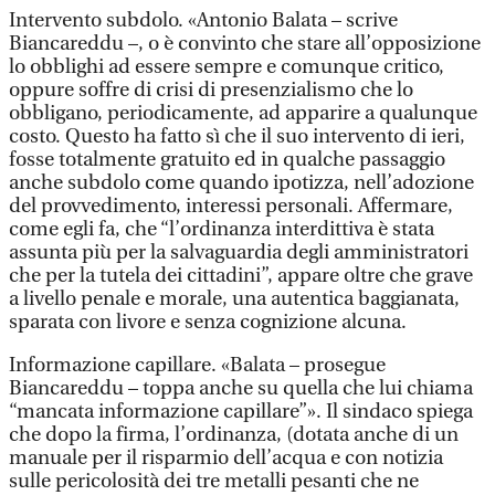
Intervento subdolo. «Antonio Balata – scrive
Biancareddu –, o è convinto che stare all’opposizione
lo obblighi ad essere sempre e comunque critico,
oppure soffre di crisi di presenzialismo che lo
obbligano, periodicamente, ad apparire a qualunque
costo. Questo ha fatto sì che il suo intervento di ieri,
fosse totalmente gratuito ed in qualche passaggio
anche subdolo come quando ipotizza, nell’adozione
del provvedimento, interessi personali. Affermare,
come egli fa, che “l’ordinanza interdittiva è stata
assunta più per la salvaguardia degli amministratori
che per la tutela dei cittadini”, appare oltre che grave
a livello penale e morale, una autentica baggianata,
sparata con livore e senza cognizione alcuna.
Informazione capillare. «Balata – prosegue
Biancareddu – toppa anche su quella che lui chiama
“mancata informazione capillare”». Il sindaco spiega
che dopo la firma, l’ordinanza, (dotata anche di un
manuale per il risparmio dell’acqua e con notizia
sulle pericolosità dei tre metalli pesanti che ne