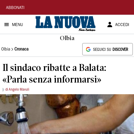
La
ABBONATI
Nuova
MENU
ACCEDI
Sardegna
Olbia
Olbia
Cronaca
SEGUICI SU
DISCOVER
Il sindaco ribatte a Balata:
«Parla senza informarsi»
di Angelo Mavuli