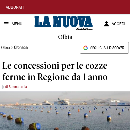
La
ABBONATI
Nuova
MENU
ACCEDI
Sardegna
Olbia
Olbia
Cronaca
SEGUICI SU
DISCOVER
Le concessioni per le cozze
ferme in Regione da 1 anno
di Serena Lullia