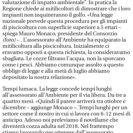
valutazione di impatto ambientale”. In pratica la
Regione chiede ai mitilicoltori di dimostrare che i loro
impianti non inquineranno il golfo. «Una legge
nazionale prevede questa procedura per gli impianti
di piscicoltura con superficie superiore a 5 ettari –
spiega Mauro Monaco, presidente del Consorzio
(foto)
– . L’assessorato all’Ambiente ha equiparato la
mitilicoltura alla piscicoltura. Inizialmente ci
eravamo opposti a questa richiesta, la consideravamo
sbagliata. Le cozze filtrano l’acqua, non la sporcano
come i pesci. Abbiamo comunque assolto a questo
obbligo di legge e alla metà di luglio abbiamo
depositato la nostra relazione».
Tempi lumaca. La legge concede tempi lunghi
all’assessorato all’Ambiente per il via libera. Da tre a
quattro mesi. «Quindi il parere arriverà tra ottobre e
dicembre – aggiunge Monaco –. Tempi lunghi per un
settore come il nostro in cui si lavora con 6-12 mesi di
anticipo. Adesso noi preleviamo il novellame che
diventerà cozza adulta nel 2018. Nel frattempo
stiamo lavorando per ottenere dall’assessorato