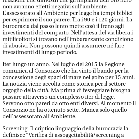
relazione che dimostri che gli impianti dell’oro nero
non avranno effetti negativi sull’ambiente.
L’assessorato all’Ambiente per legge ha tempi biblici
per esprimere il suo parere. Tra i 90 e i 120 giorni. La
burocrazia dal passo lento mette così il freno agli
investimenti del comparto. Nell’attesa del via libera i
mitilicoltori si trovano nell’imbarazzante condizione
di abusivi. Non possono quindi assumere né fare
investimenti di lungo periodo.
Iter lungo un anno. Nel luglio del 2015 la Regione
comunica al Consorzio che ha vinto il bando per la
concessione degli spazi di mare nel golfo per 15 anni.
La notizia viene accolta come storica per il settore
orgoglio della città. Ma prima di festeggiare bisogna
passare attraverso un complesso iter di legge.
Servono otto pareri da otto enti diversi. Al momento il
Consorzio ne ha ottenuto sette. Manca solo quello
dell’assessorato all’Ambiente.
Screening. Il criptico linguaggio della burocrazia la
definisce “Verifica di assoggettabilità/screening a