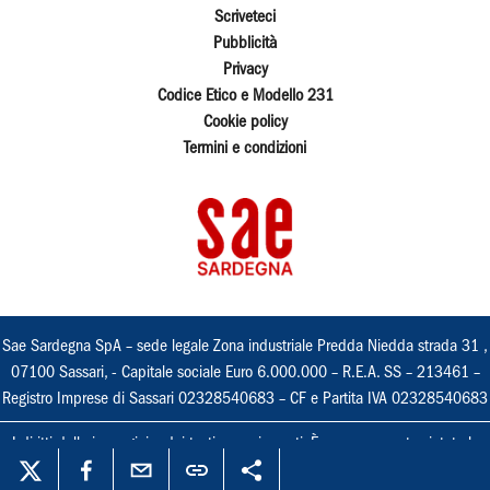
Scriveteci
Pubblicità
Privacy
Codice Etico e Modello 231
Cookie policy
Termini e condizioni
Sae Sardegna SpA – sede legale Zona industriale Predda Niedda strada 31 ,
07100 Sassari, - Capitale sociale Euro 6.000.000 – R.E.A. SS – 213461 –
Registro Imprese di Sassari 02328540683 – CF e Partita IVA 02328540683
I diritti delle immagini e dei testi sono riservati. È espressamente vietata la
loro riproduzione con qualsiasi mezzo e l'adattamento totale o parziale.