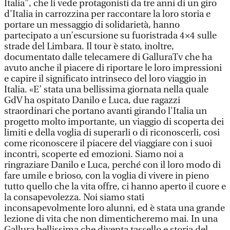
Italia", che li vede protagonisti da tre anni di un giro
d'Italia in carrozzina per raccontare la loro storia e
portare un messaggio di solidarietà, hanno
partecipato a un’escursione su fuoristrada 4×4 sulle
strade del Limbara. Il tour è stato, inoltre,
documentato dalle telecamere di GalluraTv che ha
avuto anche il piacere di riportare le loro impressioni
e capire il significato intrinseco del loro viaggio in
Italia. «E’ stata una bellissima giornata nella quale
GdV ha ospitato Danilo e Luca, due ragazzi
straordinari che portano avanti girando l'Italia un
progetto molto importante, un viaggio di scoperta dei
limiti e della voglia di superarli o di riconoscerli, cosi
come riconoscere il piacere del viaggiare con i suoi
incontri, scoperte ed emozioni. Siamo noi a
ringraziare Danilo e Luca, perché con il loro modo di
fare umile e brioso, con la voglia di vivere in pieno
tutto quello che la vita offre, ci hanno aperto il cuore e
la consapevolezza. Noi siamo stati
inconsapevolmente loro alunni, ed è stata una grande
lezione di vita che non dimenticheremo mai. In una
Gallura bellissima che diventa tassello e storia del