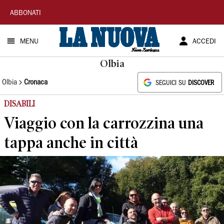
La
ABBONATI
Nuova
MENU
ACCEDI
Sardegna
Olbia
Olbia
Cronaca
SEGUICI SU
DISCOVER
DISABILI
Viaggio con la carrozzina una
tappa anche in città