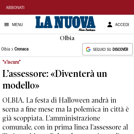
La
ABBONATI
Nuova
MENU
ACCEDI
Sardegna
Olbia
Olbia
Cronaca
SEGUICI SU
DISCOVER
“s’iscuru”
L’assessore: «Diventerà un
modello»
OLBIA. La festa di Halloween andrà in
scena a fine mese ma la polemica in città è
già scoppiata. L’amministrazione
comunale, con in prima linea l’assessore al