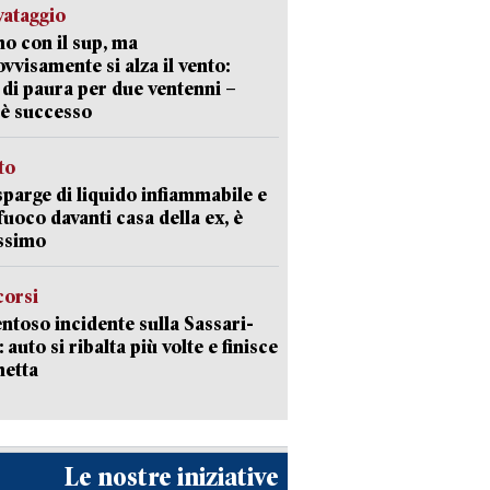
lvataggio
o con il sup, ma
vvisamente si alza il vento:
 di paura per due ventenni –
è successo
sto
sparge di liquido infiammabile e
 fuoco davanti casa della ex, è
ssimo
corsi
ntoso incidente sulla Sassari-
 auto si ribalta più volte e finisce
netta
Le nostre iniziative