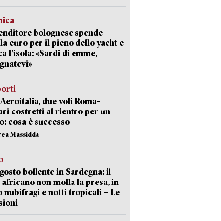
mica
enditore bolognese spende
la euro per il pieno dello yacht e
ca l’isola: «Sardi di emme,
gnatevi»
orti
Aeroitalia, due voli Roma-
ari costretti al rientro per un
o: cosa è successo
rea Massidda
o
gosto bollente in Sardegna: il
 africano non molla la presa, in
o nubifragi e notti tropicali – Le
sioni