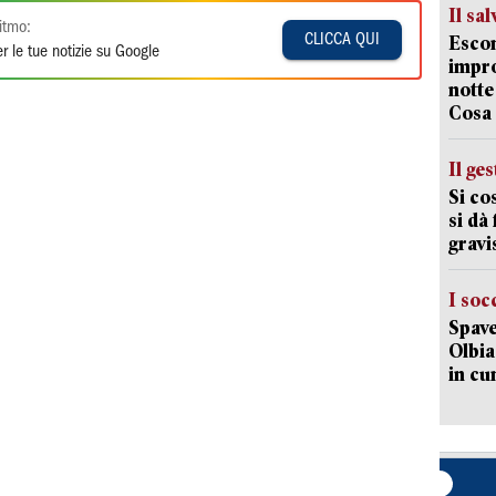
Il sa
itmo:
CLICCA QUI
Escon
r le tue notizie su Google
impro
notte
Cosa 
Il ge
Si co
si dà
gravi
I soc
Spave
Olbia:
in cu