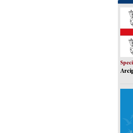
Speci
Arci