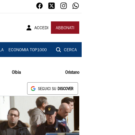
ACCEDI
ABBONATI
LA
ECONOMIA TOP1000
CERCA
Olbia
Oristano
SEGUICI SU
DISCOVER