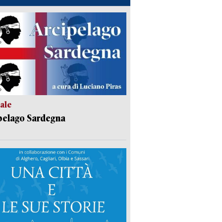
ale
pelago Sardegna