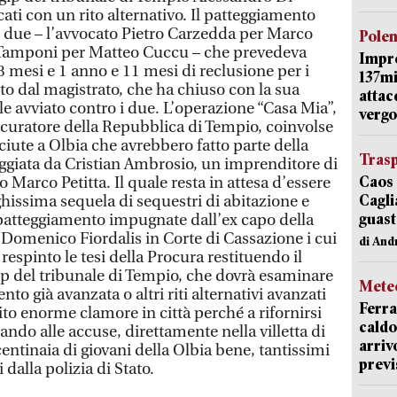
ti con un rito alternativo. Il patteggiamento
i due – l’avvocato Pietro Carzedda per Marco
Pole
 Tamponi per Matteo Cuccu – che prevedeva
Impr
 mesi e 1 anno e 11 mesi di reclusione per i
137mi
to dal magistrato, che ha chiuso con la sua
attac
e avviato contro i due. L’operazione “Casa Mia”,
vergo
ocuratore della Repubblica di Tempio, coinvolse
iute a Olbia che avrebbero fatto parte della
Trasp
ggiata da Cristian Ambrosio, un imprenditore di
Caos 
 Marco Petitta. Il quale resta in attesa d’essere
Cagli
issima sequela di sequestri di abitazione e
guast
i patteggiamento impugnate dall’ex capo della
Domenico Fiordalis in Corte di Cassazione i cui
di And
respinto le tesi della Procura restituendo il
gip del tribunale di Tempio, che dovrà esaminare
Mete
to già avanzata o altri riti alternativi avanzati
Ferra
cito enorme clamore in città perché a rifornirsi
caldo
ando alle accuse, direttamente nella villetta di
arriv
ntinaia di giovani della Olbia bene, tantissimi
previ
 dalla polizia di Stato.