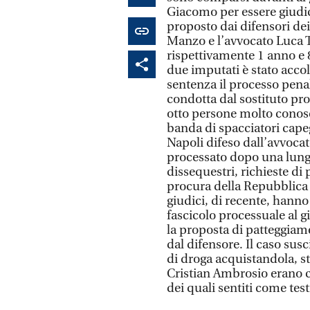
Giacomo per essere giudica
proposto dai difensori de
Manzo e l’avvocato Luca
rispettivamente 1 anno e 8
due imputati è stato accol
sentenza il processo penal
condotta dal sostituto pr
otto persone molto conosc
banda di spacciatori cape
Napoli difeso dall’avvocato
processato dopo una lungh
dissequestri, richieste d
procura della Repubblica 
giudici, di recente, hanno 
fascicolo processuale al 
la proposta di patteggiamen
dal difensore. Il caso sus
di droga acquistandola, st
Cristian Ambrosio erano ce
dei quali sentiti come testi