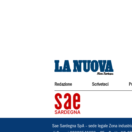
Redazione
Scriveteci
P
Sae Sardegna SpA – sede legale Zona industri