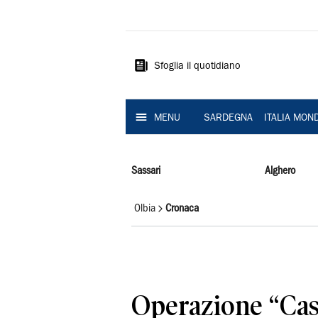
La
Nuova
Sardegna
Sfoglia il quotidiano
MENU
SARDEGNA
ITALIA MON
Sassari
Alghero
Olbia
Cronaca
Operazione “Cas