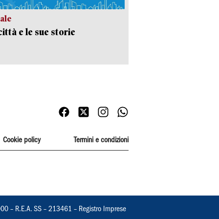
ale
ittà e le sue storie
Cookie policy
Termini e condizioni
000 – R.E.A. SS – 213461 – Registro Imprese