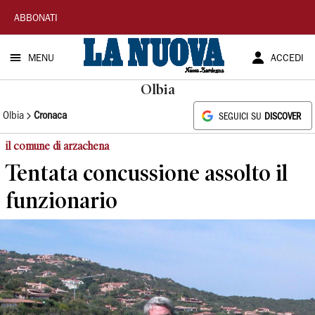
La
ABBONATI
Nuova
MENU
ACCEDI
Sardegna
Olbia
Olbia
Cronaca
SEGUICI SU
DISCOVER
il comune di arzachena
Tentata concussione assolto il
funzionario