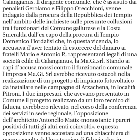
Calangianus. Il dirigente comunale, che è assistito dai
penalisti Gerolamo e Filippo Orecchioni, venne
indagato dalla procura della Repubblica dei Tempio
nell’ambito delle inchieste sulle presunte collusioni
tra i funzionari del Comune gallurese e la Costa
Smeralda dall’ex capo della procura di Tempio
Domenico Fiordalisi che, in questa vicenda, lo
accusava d’aver tentato di estorcere del danaro ai
fratelli Mario e Antonio P., rappresentanti legali di una
società edile di Calangianus, la Ma.Gi.srl. Stando ai
capi d’accusa mossi contro il funzionario comunale
l’impresa Ma.Gi. Srl avrebbe ricevuto ostacoli nella
realizzazione di un progetto di impianto fotovoltaico
da installare nelle campagne di Arzachena, in località
Pitroni. I due impresari, che avevano presentato in
Comune il progetto realizzato da un loro tecnico di
fiducia, avrebbero rilevato, nel corso della conferenza
dei servizi in sede regionale, l’opposizione
dell’architetto Antonello Matiz «nonostante i pareri
positivi di tutti gli altri enti coinvolti», e questa
opposizione venne accostata ad una chiacchiera di
paese raccolta dal loro tecnico di fiducia che, in