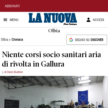
La
ABBONATI
Nuova
MENU
ACCEDI
Sardegna
Olbia
Olbia
Cronaca
SEGUICI SU
DISCOVER
Niente corsi socio sanitari aria
di rivolta in Gallura
di Dario Budroni