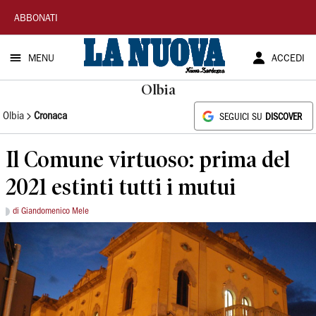
La
ABBONATI
Nuova
MENU
ACCEDI
Sardegna
Olbia
Olbia
Cronaca
SEGUICI SU
DISCOVER
Il Comune virtuoso: prima del
2021 estinti tutti i mutui
di Giandomenico Mele