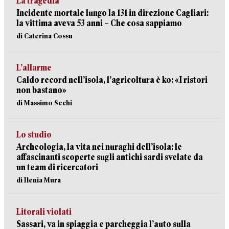
La tragedia
Incidente mortale lungo la 131 in direzione Cagliari:
la vittima aveva 53 anni – Che cosa sappiamo
di Caterina Cossu
L’allarme
Caldo record nell’isola, l’agricoltura è ko: «I ristori
non bastano»
di Massimo Sechi
Lo studio
Archeologia, la vita nei nuraghi dell’isola: le
affascinanti scoperte sugli antichi sardi svelate da
un team di ricercatori
di Ilenia Mura
Litorali violati
Sassari, va in spiaggia e parcheggia l’auto sulla