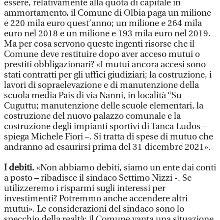
essere, relativamente alla quota di capitale in
ammortamento, il Comune di Olbia paga un milione
e 220 mila euro quest’anno; un milione e 264 mila
euro nel 2018 e un milione e 193 mila euro nel 2019.
Ma per cosa servono queste ingenti risorse che il
Comune deve restituire dopo aver acceso mutui o
prestiti obbligazionari? «I mutui ancora accesi sono
stati contratti per gli uffici giudiziari; la costruzione, i
lavori di sopraelevazione e di manutenzione della
scuola media Pais di via Nanni, in località “Su
Cuguttu; manutenzione delle scuole elementari, la
costruzione del nuovo palazzo comunale e la
costruzione degli impianti sportivi di Tanca Ludos –
spiega Michele Fiori –. Si tratta di spese di mutuo che
andranno ad esaurirsi prima del 31 dicembre 2021».
I debiti.
«Non abbiamo debiti, siamo un ente dai conti
a posto – ribadisce il sindaco Settimo Nizzi -. Se
utilizzeremo i risparmi sugli interessi per
investimenti? Potremmo anche accendere altri
mutui». Le considerazioni del sindaco sono lo
specchio della realtà: il Comune vanta una situazione