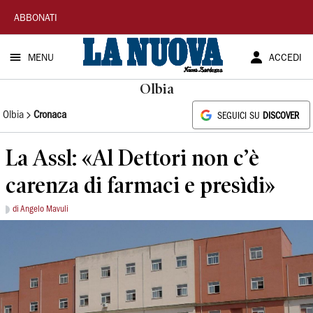
La
ABBONATI
Nuova
MENU
ACCEDI
Sardegna
Olbia
Olbia
Cronaca
SEGUICI SU
DISCOVER
La Assl: «Al Dettori non c’è
carenza di farmaci e presìdi»
di Angelo Mavuli