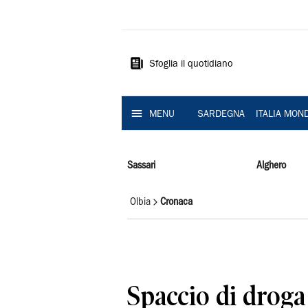
La
Nuova
Sardegna
Sfoglia il quotidiano
MENU
SARDEGNA
ITALIA MON
Sassari
Alghero
Olbia
Cronaca
Spaccio di droga 