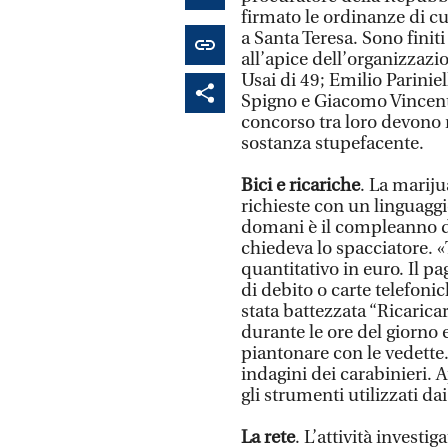
firmato le ordinanze di cus
a Santa Teresa. Sono finiti
all’apice dell’organizzazi
Usai di 49; Emilio Pariniel
Spigno e Giacomo Vincentel
concorso tra loro devono r
sostanza stupefacente.
Bici e ricariche
. La mariju
richieste con un linguaggi
domani è il compleanno di..
chiedeva lo spacciatore. 
quantitativo in euro. Il p
di debito o carte telefoni
stata battezzata “Ricarica
durante le ore del giorno e
piantonare con le vedette
indagini dei carabinieri.
gli strumenti utilizzati dai
La rete
. L’attività investig