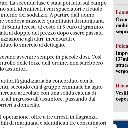
bito. La seconda fase è stata poi fatta sul campo.
 stati identificati i vari spacciatori e il ruolo
I con
’interno del sodalizio. A partire dall’uomo
Occup
che vendeva massicci quantitativi di marijuana
ombrel
di Santa Teresa, al costo di 5 euro al grammo.
sequ
iata al doppio del prezzo dopo essere passata
zzazione agli altri, incensurati e
fidato lo smercio al dettaglio.
Pole
Impr
evano avvenire sempre in piccole dosi. Così
137mi
ntrollo delle forze dell’ordine, non sarebbero
attac
lo assuntori.
vergo
’autorità giudiziaria ha concordato con la
Il tr
enti, secondo cui il gruppo criminale ha agito
mercato articolato con una solida catena di
Vesti
ta all’ingrosso all’assuntore, passando dal
osped
orrieri a domicilio.
l’operazione, oltre a tre arresti in flagranza,
chili di marijuana e identificati tre consumatori