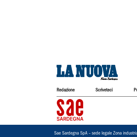
Redazione
Scriveteci
P
Sae Sardegna SpA – sede legale Zona industri