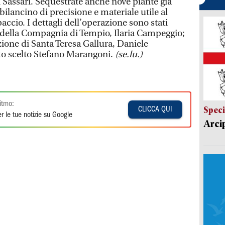
di Sassari. Sequestrate anche nove piante già
bilancino di precisione e materiale utile al
ccio. I dettagli dell’operazione sono stati
 della Compagnia di Tempio, Ilaria Campeggio;
ione di Santa Teresa Gallura, Daniele
to scelto Stefano Marangoni.
(se.lu.)
itmo:
Speci
CLICCA QUI
r le tue notizie su Google
Arci