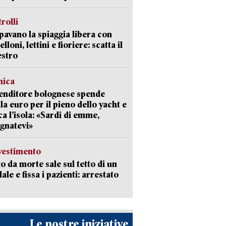
trolli
avano la spiaggia libera con
loni, lettini e fioriere: scatta il
estro
mica
enditore bolognese spende
la euro per il pieno dello yacht e
ca l’isola: «Sardi di emme,
gnatevi»
avestimento
to da morte sale sul tetto di un
ale e fissa i pazienti: arrestato
Le nostre iniziative