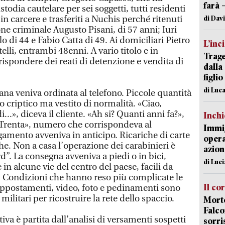
farà 
todia cautelare per sei soggetti, tutti residenti
 in carcere e trasferiti a Nuchis perché ritenuti
di Dav
one criminale Augusto Pisani, di 57 anni; Iuri
lo di 44 e Fabio Catta di 49. Ai domiciliari Pietro
L’inc
li, entrambi 48enni. A vario titolo e in
Trage
ispondere dei reati di detenzione e vendita di
dalla
figlio
di Luca
ana veniva ordinata al telefono. Piccole quantità
o criptico ma vestito di normalità. «Ciao,
.», diceva il cliente. «Ah si? Quanti anni fa?»,
Inch
«Trenta», numero che corrispondeva al
Immig
agamento avveniva in anticipo. Ricariche di carte
opera
che. Non a casa l’operazione dei carabinieri è
azion
rd”. La consegna avveniva a piedi o in bici,
di Luc
 in alcune vie del centro del paese, facili da
. Condizioni che hanno reso più complicate le
Il co
 Appostamenti, video, foto e pedinamenti sono
 militari per ricostruire la rete dello spaccio.
Morte
Falco
ativa è partita dall’analisi di versamenti sospetti
sorri