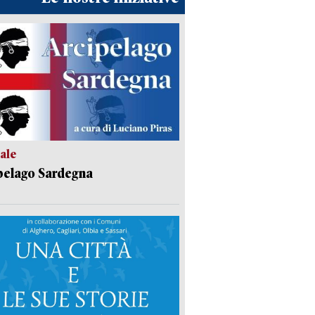
ale
pelago Sardegna