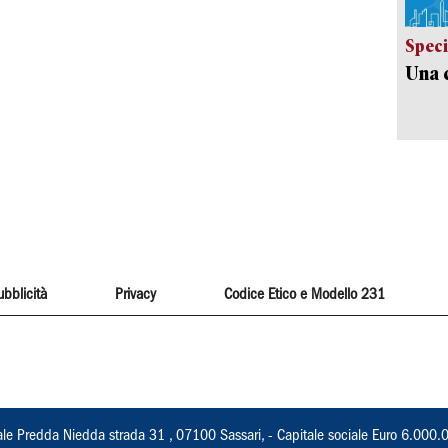
Speci
Una c
ubblicità
Privacy
Codice Etico e Modello 231
ale Predda Niedda strada 31 , 07100 Sassari, - Capitale sociale Euro 6.000.