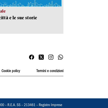
ale
ittà e le sue storie
Cookie policy
Termini e condizioni
000 – R.E.A. SS – 213461 – Registro Imprese