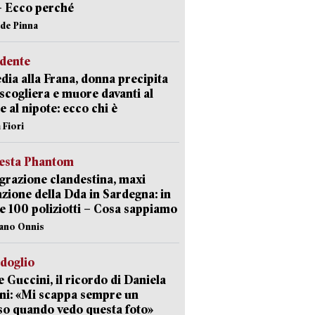
– Ecco perché
ide Pinna
idente
dia alla Frana, donna precipita
 scogliera e muore davanti al
 e al nipote: ecco chi è
 Fiori
iesta Phantom
razione clandestina, maxi
zione della Dda in Sardegna: in
e 100 poliziotti – Cosa sappiamo
iano Onnis
rdoglio
 Guccini, il ricordo di Daniela
ni: «Mi scappa sempre un
so quando vedo questa foto»