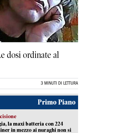
e dosi ordinate al
3 MINUTI DI LETTURA
Primo Piano
cisione
ia, la maxi batteria con 224
iner in mezzo ai nuraghi non si