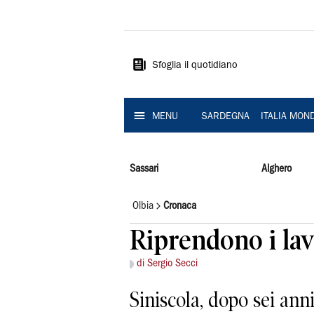
La
Nuova
Sardegna
Sfoglia il quotidiano
MENU
SARDEGNA
ITALIA MON
Sassari
Alghero
Olbia
Cronaca
Riprendono i lav
di Sergio Secci
Siniscola, dopo sei anni