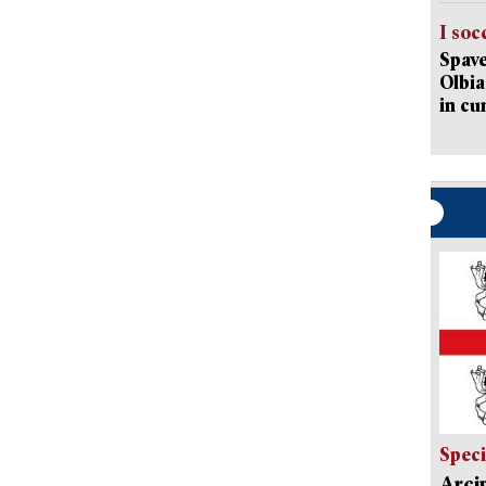
I soc
Spave
Olbia:
in cu
Speci
Arci