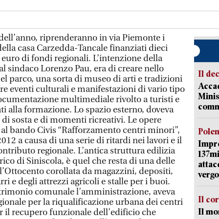
dell’anno, riprenderanno in via Piemonte i
 della casa Carzedda-Tancale finanziati dieci
 euro di fondi regionali. L’intenzione della
al sindaco Lorenzo Pau, era di creare nello
Il de
el parco, una sorta di museo di arti e tradizioni
Accad
re eventi culturali e manifestazioni di vario tipo
Minis
cumentazione multimediale rivolto a turisti e
comm
ti alla formazione. Lo spazio esterno, doveva
di sosta e di momenti ricreativi. Le opere
e al bando Civis “Rafforzamento centri minori”,
Pole
012 a causa di una serie di ritardi nei lavori e il
Impr
tributo regionale. L’antica struttura edilizia
137mi
ico di Siniscola, è quel che resta di una delle
attac
l’Ottocento corollata da magazzini, depositi,
vergo
rri e degli attrezzi agricoli e stalle per i buoi.
atrimonio comunale l’amministrazione, aveva
Il co
gionale per la riqualificazione urbana dei centri
Il mo
r il recupero funzionale dell’edificio che