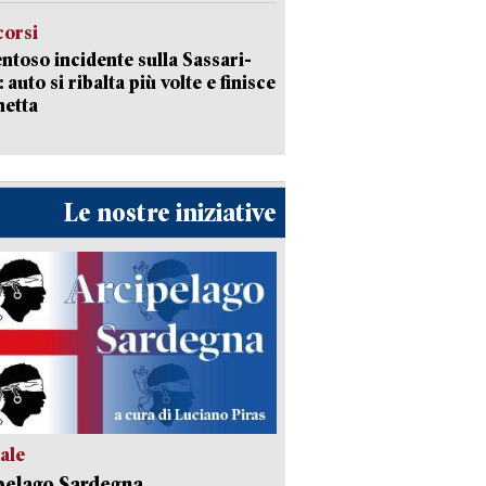
corsi
ntoso incidente sulla Sassari-
 auto si ribalta più volte e finisce
netta
Le nostre iniziative
ale
pelago Sardegna