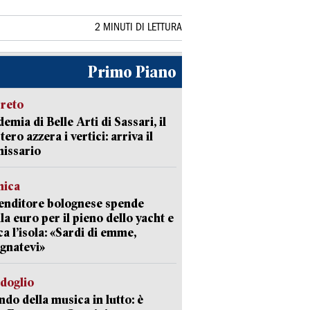
2 MINUTI DI LETTURA
Primo Piano
creto
emia di Belle Arti di Sassari, il
tero azzera i vertici: arriva il
issario
mica
enditore bolognese spende
la euro per il pieno dello yacht e
ca l’isola: «Sardi di emme,
gnatevi»
rdoglio
ndo della musica in lutto: è