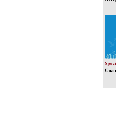
Speci
Una c