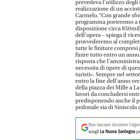
prevedeva l’utilizzo degli s
realizzazione di un acciott
Carmelo. “Con grande sfor
programma porteremo a te
disposizione circa 850mil
dell’opera – spiega il vic
provvederemo al completam
tutte le finiture compresi g
finire tutto entro un anno
risposta che l’amministraz
necessita di opere di ques
turisti». Sempre nel sett
entro la fine dell’anno ve
della piazza dei Mille a L
lavori da concludersi entr
predisponendo anche il pro
pedonale sia di Siniscola c
Non lasciare decidere l'algor
scegli
La Nuova Sardegna
pe