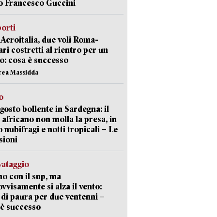
o Francesco Guccini
orti
Aeroitalia, due voli Roma-
ari costretti al rientro per un
o: cosa è successo
rea Massidda
o
gosto bollente in Sardegna: il
 africano non molla la presa, in
o nubifragi e notti tropicali – Le
sioni
lvataggio
o con il sup, ma
vvisamente si alza il vento:
 di paura per due ventenni –
è successo