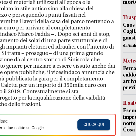
mort
tessi materiali utilizzati all’epoca e la
olato in stile antico sino alla chiesa del
zo e perseguendo i punti fissati nel
Trasp
rmine i lavori della casa del parco mettendo a
Caos 
a euro per arrivare al completamento
Cagli
esindaco Marco Fadda – . Dopo sei anni di stop,
guast
ento dei solai di una parte strutturale e di
di And
li impianti elettrici ed idraulici con l’intento di
. Si tratta – prosegue – di una prima grande
ione dà al centro storico di Siniscola che
Mete
to genere per iniziare a essere vissuto anche dai
Ferra
ore opere pubbliche, il vicesindaco annuncia che
caldo
rrà pubblicata la gara per il completamento
arriv
a Caletta per un importo di 350mila euro con
previ
o il 2019. Contestualmente si sta
getto per la riqualificazione della viabilità
Il sa
he delle frazioni.
Escon
impro
itmo:
notte
CLICCA QUI
r le tue notizie su Google
Cosa 