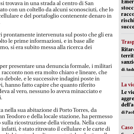
Emerg
 trovava in una strada al centro di San
stocc
to con un coltello da alcuni sconosciuti, che lo
racco
ellulare e del portafoglio contenente denaro in
risch
.
succ
ri prontamente intervenuta sul posto che gli era
olto le prime informazioni, e in base alle
Trasp
omo, si era subito messa alla ricerca dei
Ritar
terri
sanzi
er presentare una denuncia formale, i militari
di And
il racconto non era molto chiaro e lineare, che
 debole, e le successive indagini poste in
La vi
vi, hanno fatto capire che quanto riferito
eva al vero, nessuno lo aveva minacciato e
Le vi
i.
aggre
dell’
 nella sua abitazione di Porto Torres, da
di Pao
San Teodoro e della locale stazione, ha permesso
 sulla ricostruzione della vicenda. Nella casa
Caso
nfatti, è stato ritrovato il cellulare e le carte di