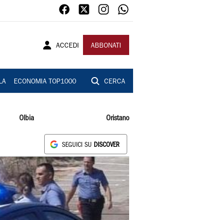
ACCEDI
ABBONATI
LA
ECONOMIA TOP1000
CERCA
Olbia
Oristano
SEGUICI SU
DISCOVER