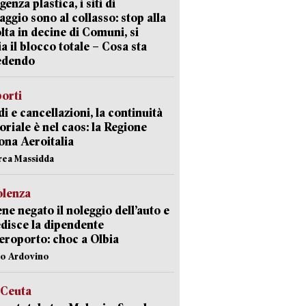
enza plastica, i siti di
aggio sono al collasso: stop alla
lta in decine di Comuni, si
ia il blocco totale – Cosa sta
edendo
orti
di e cancellazioni, la continuità
toriale è nel caos: la Regione
ona Aeroitalia
rea Massidda
olenza
ene negato il noleggio dell’auto e
disce la dipendente
aeroporto: choc a Olbia
lo Ardovino
 Ceuta