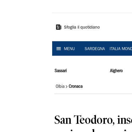
La
Nuova
Sardegna
Sfoglia il quotidiano
MENU
SARDEGNA
ITALIA MON
Sassari
Alghero
Olbia
Cronaca
San Teodoro, in