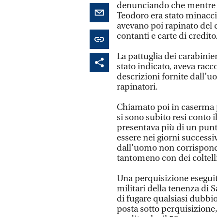
denunciando che mentre si
Teodoro era stato minaccia
avevano poi rapinato del c
contanti e carte di credito
La pattuglia dei carabinie
stato indicato, aveva racc
descrizioni fornite dall’u
rapinatori.
Chiamato poi in caserma p
si sono subito resi conto 
presentava più di un punto
essere nei giorni successi
dall’uomo non corrispond
tantomeno con dei coltell
Una perquisizione eseguita
militari della tenenza di 
di fugare qualsiasi dubbio
posta sotto perquisizione, i