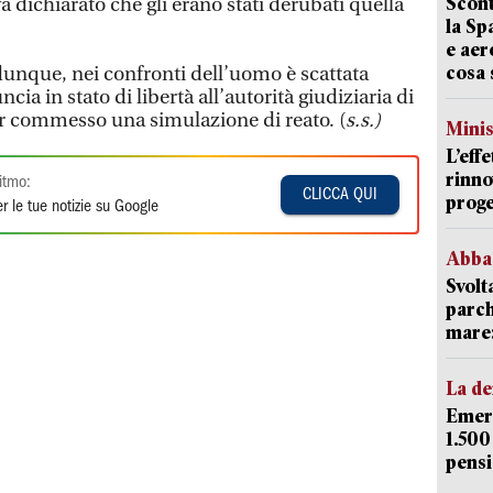
Scont
a dichiarato che gli erano stati derubati quella
la Sp
e aer
cosa 
 dunque, nei confronti dell’uomo è scattata
ia in stato di libertà all’autorità giudiziaria di
r commesso una simulazione di reato. (
s.s.)
Mini
L’eff
rinno
itmo:
CLICCA QUI
proge
r le tue notizie su Google
Abba
Svolt
parch
mare: 
La d
Emerg
1.500
pensi