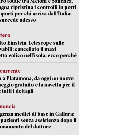
ro totale tra Meloni e Sanchez,
agna ripristina i controlli in porti
oporti per chi arriva dall’Italia:
succede adesso
stero
etto Einstein Telescope sulle
vabili: cancellato il maxi
tto eolico nell’isola, ecco perché
currente
a a Platamona, da oggi un nuovo
eggio gratuito e la navetta per il
tutti i dettagli
enuncia
enza medici di base in Gallura:
 pazienti senza assistenza dopo il
onamento del dottore