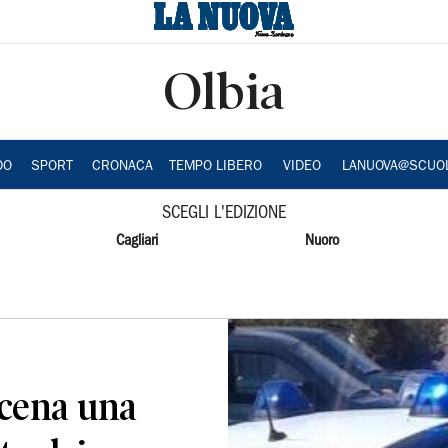
Olbia
DO
SPORT
CRONACA
TEMPO LIBERO
VIDEO
LANUOVA@SCUO
SCEGLI L'EDIZIONE
Cagliari
Nuoro
scena una