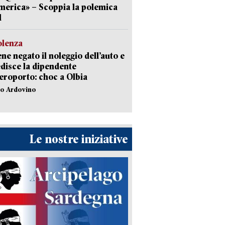
erica» – Scoppia la polemica
l
olenza
ene negato il noleggio dell’auto e
disce la dipendente
aeroporto: choc a Olbia
lo Ardovino
Le nostre iniziative