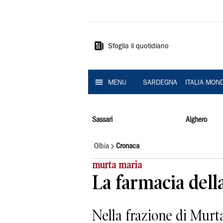
La
Nuova
Sardegna
Sfoglia il quotidiano
MENU
SARDEGNA
ITALIA MON
Sassari
Alghero
Olbia
Cronaca
murta maria
La farmacia dell
Nella frazione di Murt