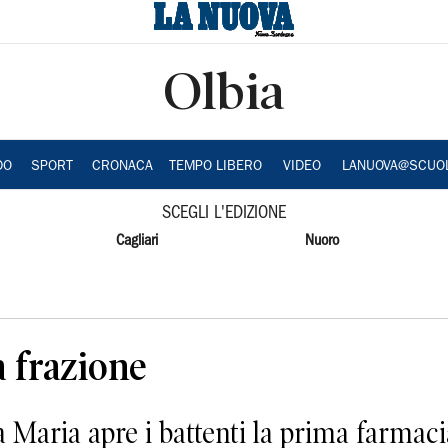
Olbia
DO
SPORT
CRONACA
TEMPO LIBERO
VIDEO
LANUOVA@SCUO
SCEGLI L'EDIZIONE
Cagliari
Nuoro
a frazione
a Maria apre i battenti la prima farmac