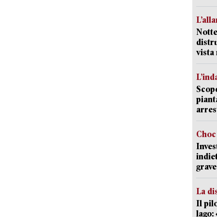
L’all
Notte
distr
vist
L’ind
Scope
piant
arres
Choc 
Inves
indie
grave
La di
Il pi
lago: