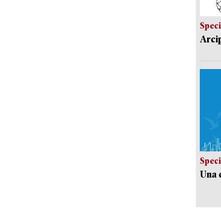
Speci
Arci
Speci
Una c