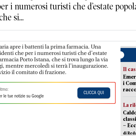
per i numerosi turisti che d’estate popol
he si...
ria apre i battenti la prima farmacia. Una
identi che per i numerosi turisti che d’estate
armacia Porto Istana, che si trova lungo la via
ggi, mentre mercoledì si terrà l’inaugurazione.
Il ca
izio il comitato di frazione.
Emerg
i Com
racco
itmo:
CLICCA QUI
r le tue notizie su Google
La ri
Caldo
classi
– Ecc
di Red