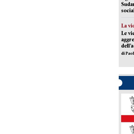
Sudam
socia
La vi
Le vi
aggre
dell’
di Pao