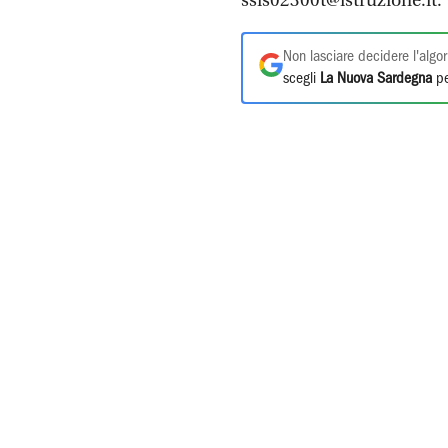
ssis02300t@istruzione.it.
Non lasciare decidere l'algor
scegli
La Nuova Sardegna
pe