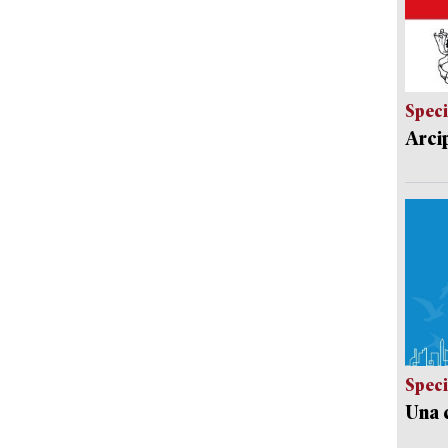
Speci
Arci
Speci
Una c