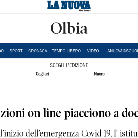
Olbia
DO
SPORT
CRONACA
TEMPO LIBERO
VIDEO
LANUOVA@SCUO
SCEGLI L'EDIZIONE
Cagliari
Nuoro
ezioni on line piacciono a do
zio dell’emergenza Covid 19, l’ istit