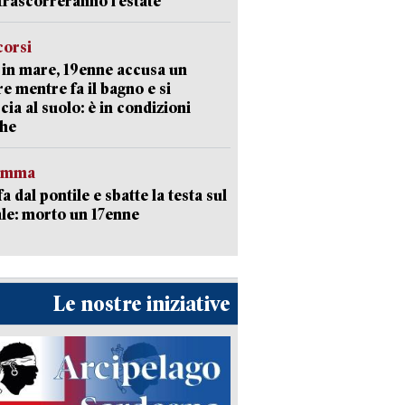
trascorreranno l’estate
corsi
in mare, 19enne accusa un
e mentre fa il bagno e si
cia al suolo: è in condizioni
che
ramma
fa dal pontile e sbatte la testa sul
le: morto un 17enne
Le nostre iniziative