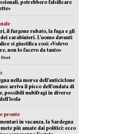
ssionali, potrebbero falsificare
ette»
unale
ri, il furgone rubato, la fuga e gli
 dei carabinieri. L’uomo davanti
dice si giustifica così: «Volevo
re, non lo facevo da tanto»
 Fiori
o
gna nella morsa dell’anticiclone
ano: arriva il picco dell’ondata di
e, possibili nubifragi in diverse
dell’isola
ie pronte
mentari in vacanza, la Sardegna
e mete più amate dai politici: ecco