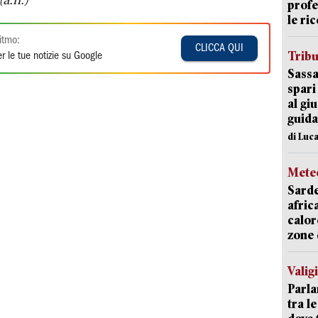
(a.n.)
profe
le ric
itmo:
CLICCA QUI
Trib
r le tue notizie su Google
Sassa
spari
al giu
guida
di Luca
Mete
Sarde
afric
calor
zone 
Valig
Parla
tra l