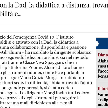
 con la Dad, la didattica a distanza, tro
lità e...
 dell’emergenza Covid 19, l’ istituto
di si è attivato con la Dad, la didattica a
sima collaborazione, disponibilità e passione
. «Gli alunni – ha ricordato la dirigente scolastico
Dimo
no seguendo le lezioni on-line, sia nel metodo
Alghe
rati tramite Classe Viva Spaggiari, che in
casa 
 la piattaforma Zoom». Alcuni di loro hanno
l'acc
to gli strumenti idonei, come Pc e portatili in
bersa
- prosegue Maria Grazia Morgi – ne abbiamo
nni fuori sede, in difficoltà, abbiamo avuto l’aiuto
 con grande generosità, si è fatta carico
Il fur
consegna». La dirigente Morgi invita tutti coloro
Vanno
ro sprovvisti degli strumenti per seguire la
svali
ltrare una mail di richiesta alla e-mail
medic