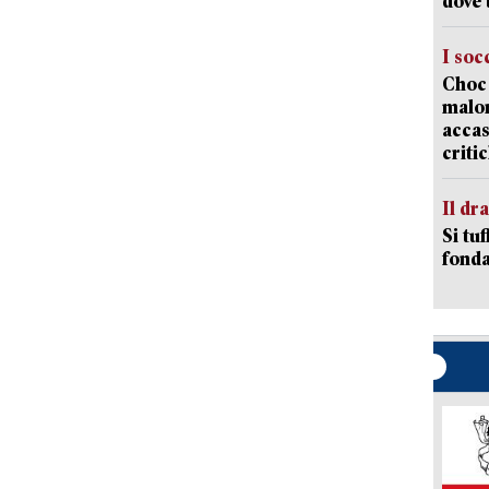
dove 
I soc
Choc 
malor
accas
criti
Il d
Si tuf
fonda