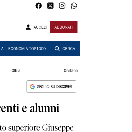
ACCEDI
ABBONATI
LA
ECONOMIA TOP1000
CERCA
Olbia
Oristano
SEGUICI SU
DISCOVER
centi e alunni
uto superiore Giuseppe