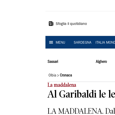
La
Nuova
Sardegna
Sfoglia il quotidiano
MENU
SARDEGNA
ITALIA MON
Sassari
Alghero
Olbia
Cronaca
La maddalena
Al Garibaldi le l
LA MADDALENA. Dall’ini