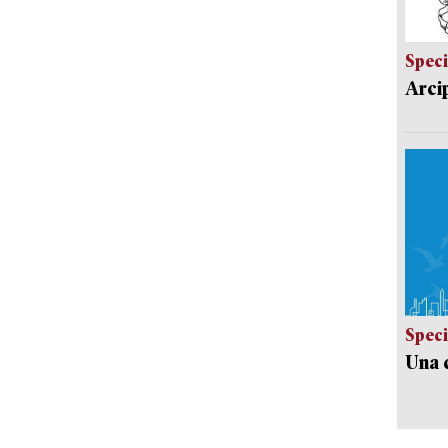
Speci
Arci
Speci
Una c