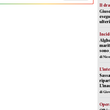
Il d
Giuse
esegu
ulter
Incid
Alghe
marit
sono 
di Nic
L’int
Sassa
ripar
L’ina
di Gio
Opera