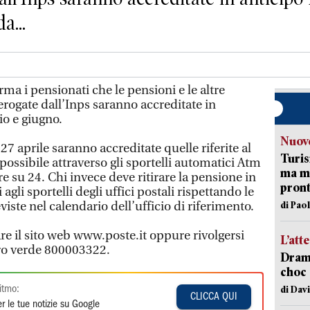
a...
rma i pensionati che le pensioni e le altre
erogate dall’Inps saranno accreditate in
io e giugno.
Nuove
27 aprile saranno accreditate quelle riferite al
Turis
 possibile attraverso gli sportelli automatici Atm
ma ma
e su 24. Chi invece deve ritirare la pensione in
pron
agli sportelli degli uffici postali rispettando le
iste nel calendario dell’ufficio di riferimento.
di Pao
re il sito web www.poste.it oppure rivolgersi
L’att
ro verde 800003322.
Dramm
choc 
di Dav
itmo:
CLICCA QUI
r le tue notizie su Google