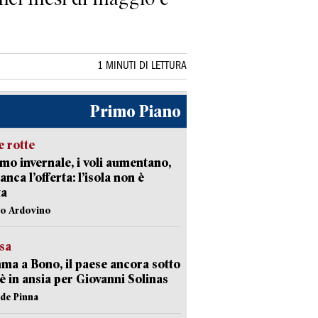
1 MINUTI DI LETTURA
Primo Piano
 rotte
mo invernale, i voli aumentano,
nca l’offerta: l’isola non è
ta
lo Ardovino
esa
a a Bono, il paese ancora sotto
è in ansia per Giovanni Solinas
ide Pinna