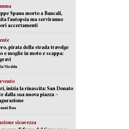
ramma
ppe Spanu morto a Bancali,
ita l’autopsia ma serviranno
iori accertamenti
ente
ro, pirata della strada travolge
o e moglie in moto e scappa:
gravi
ola Nieddu
ervento
ri, inizia la rinascita: San Donato
te dalla sua nuova piazza –
ugurazione
vanni Bua
zione sicurezza