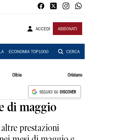
ACCEDI
ABBONATI
LA
ECONOMIA TOP1000
CERCA
Olbia
Oristano
SEGUICI SU
DISCOVER
se di maggio
 altre prestazioni
o nei mesi di maggio e