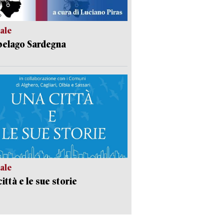
ale
pelago Sardegna
ale
ittà e le sue storie