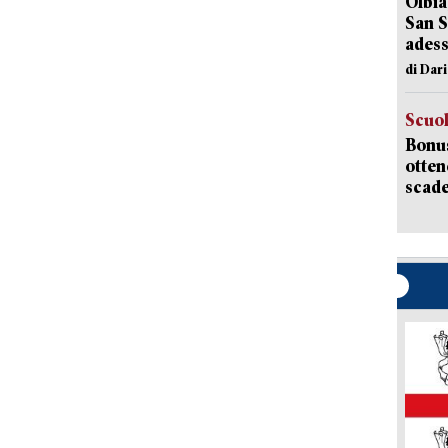
Olbia
San S
adess
di Dar
Scuo
Bonus
otten
scade