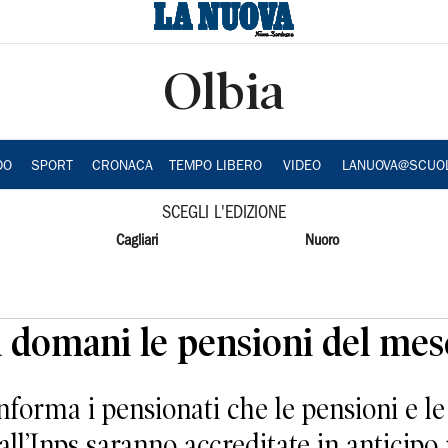
Olbia
DO
SPORT
CRONACA
TEMPO LIBERO
VIDEO
LANUOVA@SCUO
SCEGLI L'EDIZIONE
Cagliari
Nuoro
da domani le pensioni del me
nforma i pensionati che le pensioni e le
all’Inps saranno accreditate in anticip