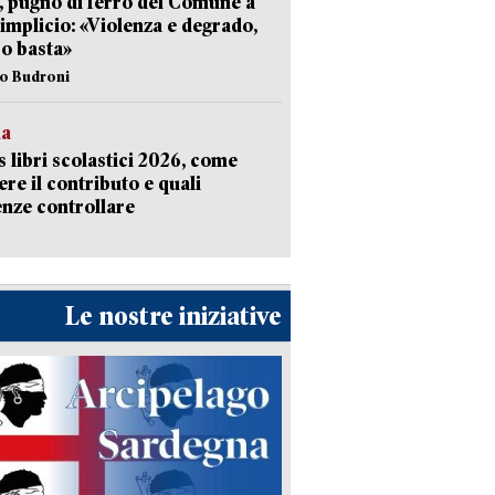
, pugno di ferro del Comune a
implicio: «Violenza e degrado,
o basta»
io Budroni
la
 libri scolastici 2026, come
ere il contributo e quali
nze controllare
Le nostre iniziative