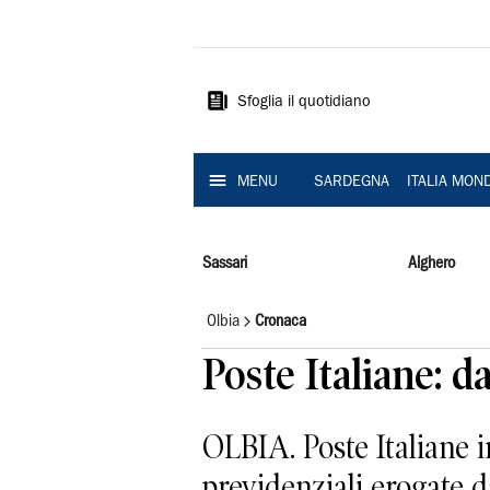
La
Nuova
Sardegna
Sfoglia il quotidiano
MENU
SARDEGNA
ITALIA MON
Sassari
Alghero
Olbia
Cronaca
Poste Italiane: 
OLBIA. Poste Italiane i
previdenziali erogate d