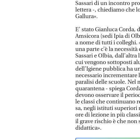
Sassari di un incontro pr
lettera -, chiediamo che lo
Gallura».
E’ stato Gianluca Corda, di
Amsicora (sedi Ipia di Olbi
a nome di tutti i colleghi
una parte c’è la necessità 
Sassari e Olbia, dall’altra
cui vengono sottoposti alu
dell’Igiene pubblica ha 
necessario incrementare l’
paralisi delle scuole. Ne
quarantena - spiega Corda
devono osservare il perio
le classi che continuano r
sa, negli istituti superio
ore di lezione in più clas
il grave rischio è che non 
didattica».