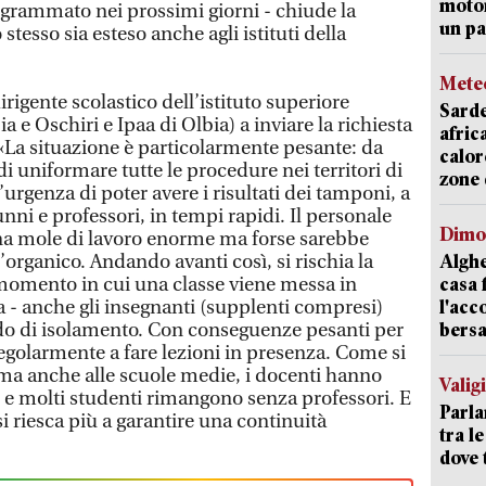
motor
ogrammato nei prossimi giorni - chiude la
un pa
 stesso sia esteso anche agli istituti della
Mete
rigente scolastico dell’istituto superiore
Sarde
a e Oschiri e Ipaa di Olbia) a inviare la richiesta
afric
. «La situazione è particolarmente pesante: da
calor
di uniformare tutte le procedure nei territori di
zone 
 l’urgenza di poter avere i risultati dei tamponi, a
nni e professori, in tempi rapidi. Il personale
Dimo
una mole di lavoro enorme ma forse sarebbe
organico. Andando avanti così, si rischia la
Alghe
l momento in cui una classe viene messa in
casa 
 - anche gli insegnanti (supplenti compresi)
l'acc
do di isolamento. Con conseguenze pesanti per
bersa
egolarmente a fare lezioni in presenza. Come si
ri ma anche alle scuole medie, i docenti hanno
Valig
si e molti studenti rimangono senza professori. E
Parla
si riesca più a garantire una continuità
tra l
dove 