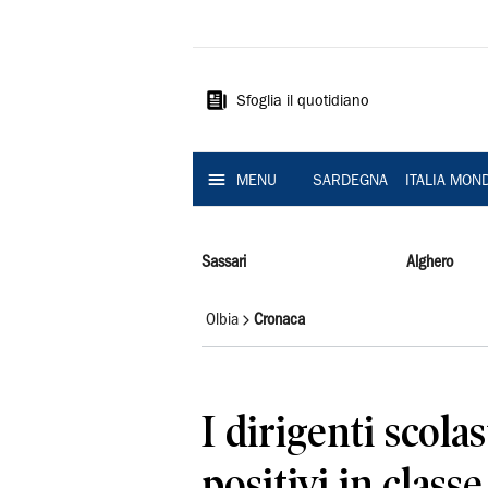
La
Nuova
Sardegna
Sfoglia il quotidiano
MENU
SARDEGNA
ITALIA MON
Sassari
Alghero
Olbia
Cronaca
I dirigenti scolast
positivi in class