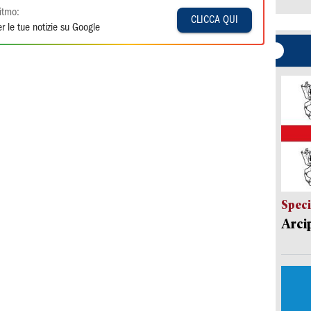
itmo:
CLICCA QUI
r le tue notizie su Google
Speci
Arci