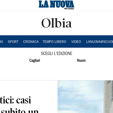
Olbia
DO
SPORT
CRONACA
TEMPO LIBERO
VIDEO
LANUOVA@SCUO
SCEGLI L'EDIZIONE
Cagliari
Nuoro
ici: casi
e subito un