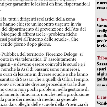
e aer
ti per garantire le lezioni on line, rispettando il
cosa 
.
fa, tutti i dirigenti scolastici della zona
Il fur
 hanno chiesto un incontro urgente in via
Vanno
e del dipartimento di prevenzione dell’Ats del
svali
 bisogno di affrontare le «problematiche
medic
asi positivi all’interno delle scuole». Che,
profe
escendo giorno dopo giorno.
le ric
Pubblica del territorio, Fiorenzo Delogu, si
Trib
ronto in via telematica. E’ assolutamente
Sassa
igenti - e devono essere coinvolti le scuole e i
spari
a, nonché la Assl di Sassari: sono numerosi,
al giu
o orari di lezione in diverse scuole e che fanno
guida
i sanitari di Sassari che a quelli di Olbia Tempio.
sono riscontrate diverse procedure tra le due
di Luca
no creato non pochi problemi nella gestione di
 isolamento fiduciario, nonché nella produzione
Il ca
 da parte dei medici di medicina generale.
Vend
ia dai colleghi delle scuole della Provincia di