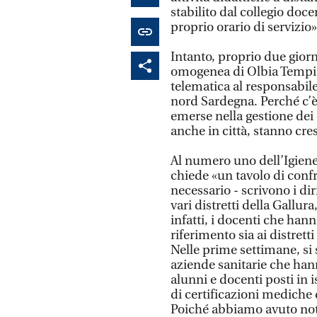
stabilito dal collegio docen
proprio orario di servizio»
Intanto, proprio due giorni 
omogenea di Olbia Tempio
telematica al responsabil
nord Sardegna. Perché c’è
emerse nella gestione dei c
anche in città, stanno cr
Al numero uno dell’Igiene 
chiede «un tavolo di conf
necessario - scrivono i dir
vari distretti della Gallur
infatti, i docenti che hann
riferimento sia ai distrett
Nelle prime settimane, si 
aziende sanitarie che han
alunni e docenti posti in
di certificazioni mediche
Poiché abbiamo avuto notiz