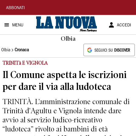
La
ABBONATI
Nuova
MENU
ACCEDI
Sardegna
Olbia
Olbia
Cronaca
SEGUICI SU
DISCOVER
TRINITà E VIGNOLA
Il Comune aspetta le iscrizioni
per dare il via alla ludoteca
TRINITÀ. L’amministrazione comunale di
Trinità d'Agultu e Vignola intende dare
avvio al servizio ludico-ricreativo
“ludoteca” rivolto ai bambini di età