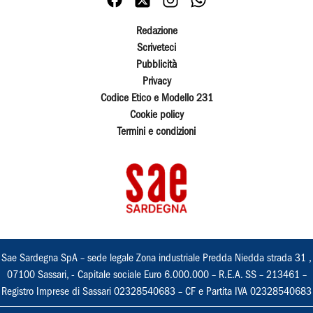
Redazione
Scriveteci
Pubblicità
Privacy
Codice Etico e Modello 231
Cookie policy
Termini e condizioni
Sae Sardegna SpA – sede legale Zona industriale Predda Niedda strada 31 ,
07100 Sassari, - Capitale sociale Euro 6.000.000 – R.E.A. SS – 213461 –
Registro Imprese di Sassari 02328540683 – CF e Partita IVA 02328540683