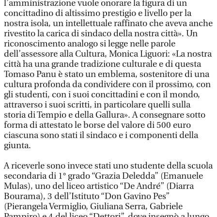
l’amministrazione vuole onorare la figura di un
concittadino di altissimo prestigio e livello per la
nostra isola, un intellettuale raffinato che aveva anche
rivestito la carica di sindaco della nostra città». Un
riconoscimento analogo si legge nelle parole
dell’assessore alla Cultura, Monica Liguori: «La nostra
città ha una grande tradizione culturale e di questa
Tomaso Panu è stato un emblema, sostenitore di una
cultura profonda da condividere con il prossimo, con
gli studenti, con i suoi concittadini e con il mondo,
attraverso i suoi scritti, in particolare quelli sulla
storia di Tempio e della Gallura». A consegnare sotto
forma di attestato le borse del valore di 500 euro
ciascuna sono stati il sindaco e i componenti della
giunta.
A riceverle sono invece stati uno studente della scuola
secondaria di 1° grado “Grazia Deledda” (Emanuele
Mulas), uno del liceo artistico “De André” (Diarra
Bourama), 3 dell’Istituto “Don Gavino Pes”
(Pierangela Vermiglio, Giuliana Serra, Gabriele
Pampiro) e 4 del liceo “Dettori”, dove insegnò a lungo