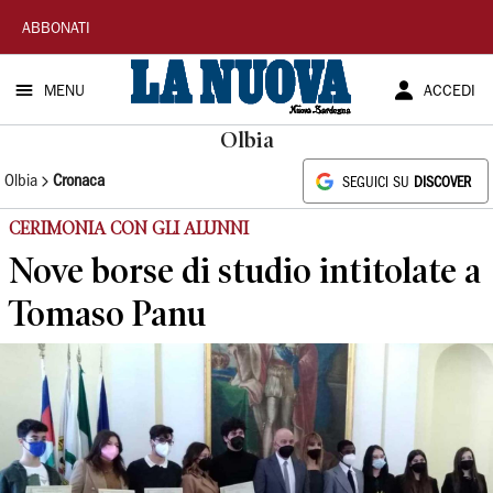
La
ABBONATI
Nuova
MENU
ACCEDI
Sardegna
Olbia
Olbia
Cronaca
SEGUICI SU
DISCOVER
CERIMONIA CON GLI ALUNNI
Nove borse di studio intitolate a
Tomaso Panu