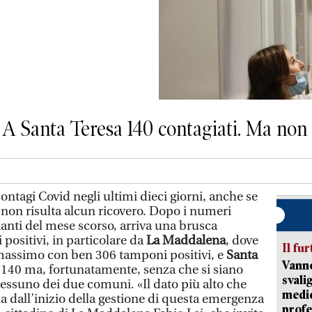
 A Santa Teresa 140 contagiati. Ma non 
ntagi Covid negli ultimi dieci giorni, anche se
l non risulta alcun ricovero. Dopo i numeri
anti del mese scorso, arriva una brusca
positivi, in particolare da
La Maddalena
, dove
Il fur
o massimo con ben 306 tamponi positivi, e
Santa
Vanno
 140 ma, fortunatamente, senza che si siano
svali
 nessuno dei due comuni. «Il dato più alto che
medic
la dall’inizio della gestione di questa emergenza
profe