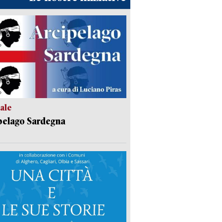
ale
pelago Sardegna