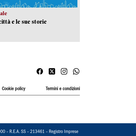
ale
ittà e le sue storie
Cookie policy
Termini e condizioni
000 – R.E.A. SS – 213461 – Registro Imprese