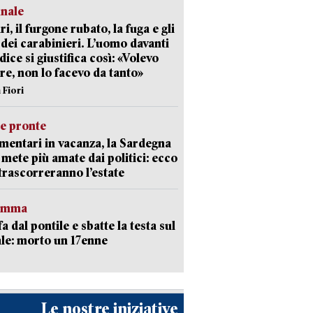
unale
ri, il furgone rubato, la fuga e gli
 dei carabinieri. L’uomo davanti
dice si giustifica così: «Volevo
re, non lo facevo da tanto»
 Fiori
ie pronte
mentari in vacanza, la Sardegna
e mete più amate dai politici: ecco
trascorreranno l’estate
ramma
fa dal pontile e sbatte la testa sul
le: morto un 17enne
Le nostre iniziative