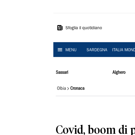
La
Nuova
Sardegna
Sfoglia il quotidiano
MENU
SARDEGNA
ITALIA MON
Sassari
Alghero
Olbia
Cronaca
Covid, boom di po