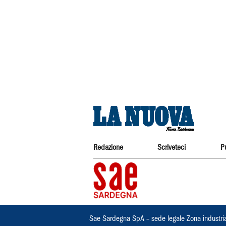
Redazione
Scriveteci
P
Sae Sardegna SpA – sede legale Zona industri