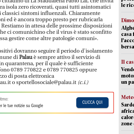
mo cittadino di La Maddalena Fabio Lai, che invita
le ric
a isola zero ricoverati, quasi tutti asintomatici
 i classici sintomi influenzali. Chiaramente
oni ed è ancora troppo presto per rubricarla
Dimo
Restiamo in attesa delle prossime disposizioni
Alghe
he ci comunichino che il virus è stato sconfitto
casa 
possa gestire come altre patologie comuni».
l'acc
bersa
positivi dovranno seguire il periodo d'isolamento
omune di
Palau
è sempre attivo il servizio di
Il ca
in quarantena, per il quale è sufficiente
Vend
efono 0789 770822 e 0789 770825 oppure
motor
zzo di posta elettronica
un pa
au.it o sportellosociale@palau.it
(c.i.)
Mete
itmo:
CLICCA QUI
Sarde
r le tue notizie su Google
afric
calor
zone 