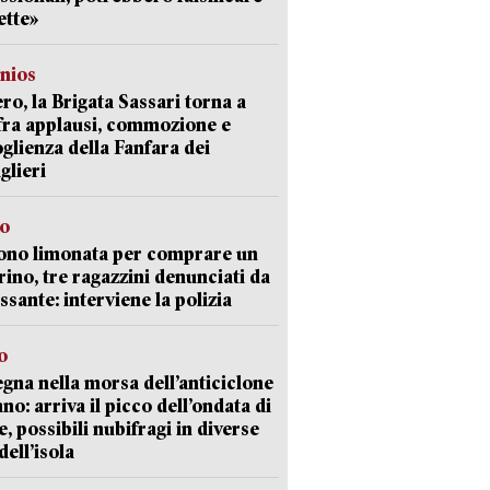
ette»
nios
ro, la Brigata Sassari torna a
fra applausi, commozione e
oglienza della Fanfara dei
glieri
so
ono limonata per comprare un
ino, tre ragazzini denunciati da
ssante: interviene la polizia
o
gna nella morsa dell’anticiclone
ano: arriva il picco dell’ondata di
e, possibili nubifragi in diverse
dell’isola