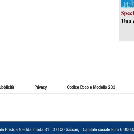
Speci
Una c
ubblicità
Privacy
Codice Etico e Modello 231
ale Predda Niedda strada 31 , 07100 Sassari, - Capitale sociale Euro 6.000.