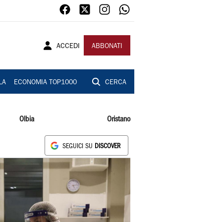
ACCEDI
ABBONATI
LA
ECONOMIA TOP1000
CERCA
Olbia
Oristano
SEGUICI SU
DISCOVER