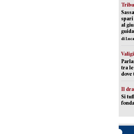
Trib
Sassa
spari
al giu
guida
di Luca
Valig
Parla
tra l
dove 
Il d
Si tuf
fonda