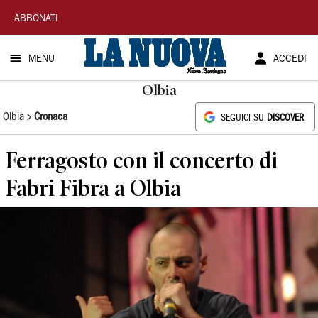
La
ABBONATI
Nuova
MENU
ACCEDI
Sardegna
Olbia
Olbia
Cronaca
SEGUICI SU
DISCOVER
Ferragosto con il concerto di
Fabri Fibra a Olbia