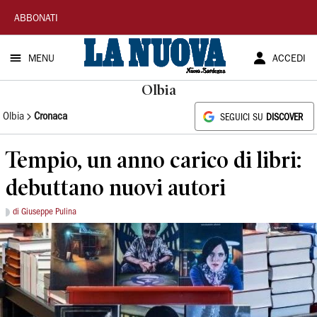
La
ABBONATI
Nuova
MENU
ACCEDI
Sardegna
Olbia
Olbia
Cronaca
SEGUICI SU
DISCOVER
Tempio, un anno carico di libri:
debuttano nuovi autori
di Giuseppe Pulina