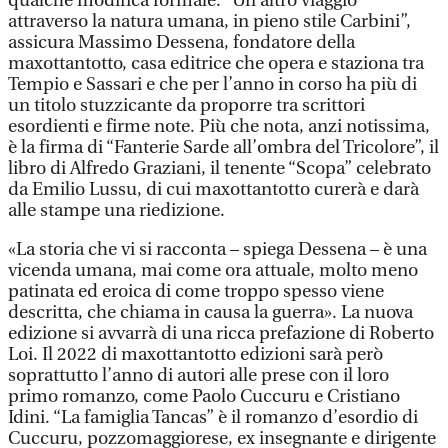
qualche modifica formale. “Un altro viaggio
attraverso la natura umana, in pieno stile Carbini”,
assicura Massimo Dessena, fondatore della
maxottantotto, casa editrice che opera e staziona tra
Tempio e Sassari e che per l’anno in corso ha più di
un titolo stuzzicante da proporre tra scrittori
esordienti e firme note. Più che nota, anzi notissima,
è la firma di “Fanterie Sarde all’ombra del Tricolore”, il
libro di Alfredo Graziani, il tenente “Scopa” celebrato
da Emilio Lussu, di cui maxottantotto curerà e darà
alle stampe una riedizione.
«La storia che vi si racconta – spiega Dessena – è una
vicenda umana, mai come ora attuale, molto meno
patinata ed eroica di come troppo spesso viene
descritta, che chiama in causa la guerra». La nuova
edizione si avvarrà di una ricca prefazione di Roberto
Loi. Il 2022 di maxottantotto edizioni sarà però
soprattutto l’anno di autori alle prese con il loro
primo romanzo, come Paolo Cuccuru e Cristiano
Idini. “La famiglia Tancas” è il romanzo d’esordio di
Cuccuru, pozzomaggiorese, ex insegnante e dirigente