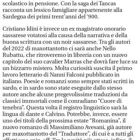
scolastico in pensione. Con la saga dei Tancas
racconta un lessico famigliare appartenente alla
Sardegna dei primi trent’anni del ‘900.
Cristiano Idini è invece un ex magistrato onorario
sassarese votatosi alla causa della narrativa e della
buona scrittura con un noir sassarese. Tra gli autori
del 2022 di maxottantotto ci sarà anche Nello
Rubattu, che ritroveremo in libreria con un nuovo
capitolo del suo cavalier Marras che dovrà fare luce su
un bizzarro mistero. Molta curiosità suscita il primo
lavoro letterario di Nanni Falconi pubblicato in
italiano. Poesie e romanzi sono sempre stati scritti in
sardo, e in sardo sono state eseguite dallo stesso
autore anche alcune pregevolissime traduzioni da
classici immortali come il conradiano “Cuore di
tenebra”. Questa volta il registro linguistico sarà la
lingua di dante e Calvino. Potrebbe, invece, essere
uno dei titoli della prossima estate “Romanina”, il
nuovo romanzo di Massimiliano Avesani, già autore
per maxottantotto del “Traduttore”, di cui è a tutti gli