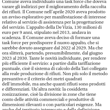
Comune aveva individuato una task force che doveva
varare gli indirizzi per il miglioramento della raccolta
dei rifiuti. Il Comune nell’aprile 2020 aveva prodotto
un avviso esplorativo per manifestazione di interesse
relativo al servizio di assistenza per la progettazione
del servizio. L’appalto della De Vizia, 130 milioni di
euro per 9 anni, stipulato nel 2013, andava in
scadenza. Il Comune aveva deciso di formare una
task force per predisporre il nuovo appalto, che si
sarebbe dovuto assegnare dal 2022 al 2029. Ma che
ora slitterà, partendo, presumibilmente, dal giugno
2023 al 2030. Tante le novità individuate, per rendere
più efficiente il servizio: a partire dalla tariffazione
puntuale, cioè il sistema di calcolo della Tari collegato
alla reale produzione di rifiuti. Non più solo il metodo
presuntivo e il criterio dei metri quadrati
dell'immobile, ma anche quanti rifiuti sono prodotti
e differenziati. Un’altra novità: la cosiddetta
zonizzazione, cioè la divisione in zone che tiene
conto delle attività commerciali e produttive di
dimensioni rilevanti o con particolari esigenze. Ma
anche del territorio interessato e della definizione