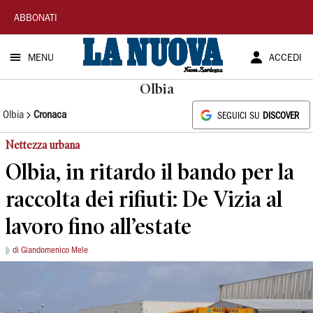
La
ABBONATI
Nuova
MENU
ACCEDI
Sardegna
Olbia
Olbia
Cronaca
SEGUICI SU
DISCOVER
Nettezza urbana
Olbia, in ritardo il bando per la
raccolta dei rifiuti: De Vizia al
lavoro fino all’estate
di Giandomenico Mele