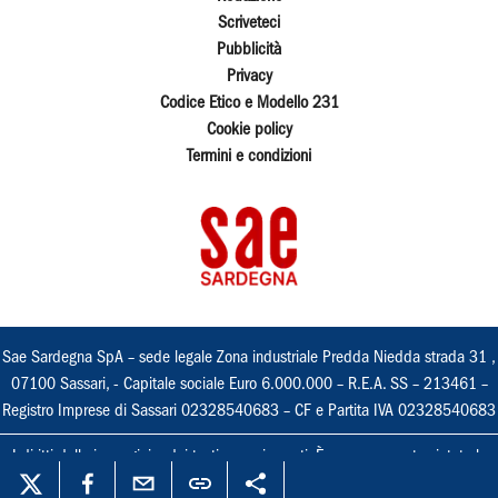
Scriveteci
Pubblicità
Privacy
Codice Etico e Modello 231
Cookie policy
Termini e condizioni
Sae Sardegna SpA – sede legale Zona industriale Predda Niedda strada 31 ,
07100 Sassari, - Capitale sociale Euro 6.000.000 – R.E.A. SS – 213461 –
Registro Imprese di Sassari 02328540683 – CF e Partita IVA 02328540683
I diritti delle immagini e dei testi sono riservati. È espressamente vietata la
loro riproduzione con qualsiasi mezzo e l'adattamento totale o parziale.