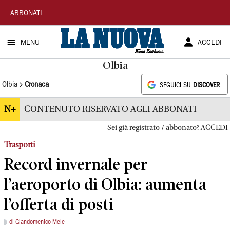
La
ABBONATI
Nuova
MENU
ACCEDI
Sardegna
Olbia
Olbia
Cronaca
SEGUICI SU
DISCOVER
N+
CONTENUTO RISERVATO AGLI ABBONATI
Sei già registrato / abbonato? ACCEDI
Trasporti
Record invernale per
l’aeroporto di Olbia: aumenta
l’offerta di posti
di Giandomenico Mele