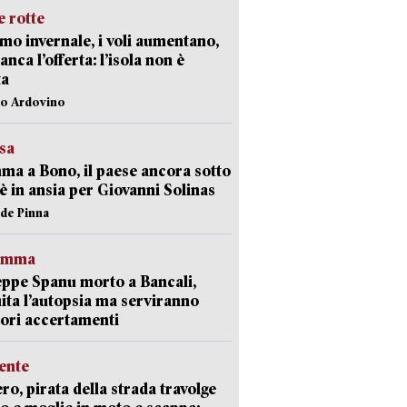
 rotte
mo invernale, i voli aumentano,
nca l’offerta: l’isola non è
ta
lo Ardovino
esa
a a Bono, il paese ancora sotto
è in ansia per Giovanni Solinas
ide Pinna
ramma
ppe Spanu morto a Bancali,
ita l’autopsia ma serviranno
iori accertamenti
ente
ro, pirata della strada travolge