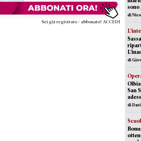
marit
sono 
di Nic
Sei già registrato / abbonato? ACCEDI
L’int
Sassa
ripar
L’ina
di Gio
Opera
Olbia
San S
adess
di Dar
Scuo
Bonus
otten