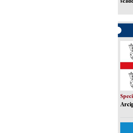
scade
Speci
Arci