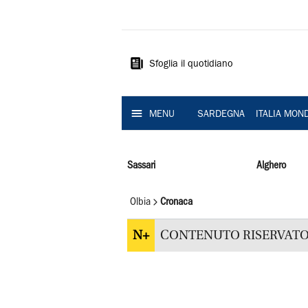
La
Nuova
Sardegna
Sfoglia il quotidiano
MENU
SARDEGNA
ITALIA MON
Sassari
Alghero
Olbia
Cronaca
N+
CONTENUTO RISERVATO