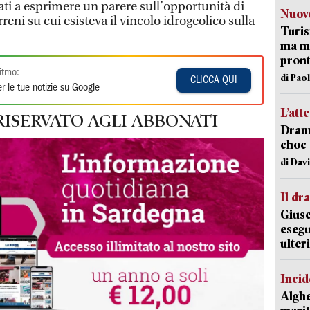
ti a esprimere un parere sull’opportunità di
Nuove
reni su cui esisteva il vincolo idrogeolico sulla
Turis
ma ma
pron
itmo:
di Pao
CLICCA QUI
r le tue notizie su Google
L’att
RISERVATO AGLI ABBONATI
Dramm
choc 
di Dav
Il d
Giuse
esegu
ulter
Incid
Alghe