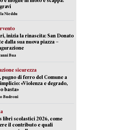
o e moglie in moto e scappa:
gravi
ola Nieddu
ervento
ri, inizia la rinascita: San Donato
te dalla sua nuova piazza –
ugurazione
vanni Bua
zione sicurezza
, pugno di ferro del Comune a
implicio: «Violenza e degrado,
o basta»
io Budroni
la
 libri scolastici 2026, come
ere il contributo e quali