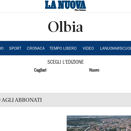
Olbia
DO
SPORT
CRONACA
TEMPO LIBERO
VIDEO
LANUOVA@SCUO
SCEGLI L'EDIZIONE
Cagliari
Nuoro
 AGLI ABBONATI