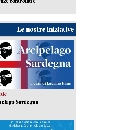
nze controllare
Le nostre iniziative
ale
pelago Sardegna