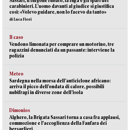
Sassari, il furgone rubato, la fuga e gli spari dei
carabinieri. L’uomo davanti al giudice si giustifica
così: «Volevo guidare, non lo facevo da tanto»
di Luca Fiori
Il caso
Vendono limonata per comprare un motorino, tre
ragazzini denunciati da un passante: interviene la
polizia
Meteo
Sardegna nella morsa dell’anticiclone africano:
arriva il picco dell’ondata di calore, possibili
nubifragi in diverse zone dell’isola
Dimonios
Alghero, la Brigata Sassari torna a casa fra applausi,
commozione e l'accoglienza della Fanfara dei
bersaglieri