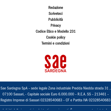
Redazione
Scriveteci
Pubblicità
Privacy
Codice Etico e Modello 231
Cookie policy
Termini e condizioni
Sae Sardegna SpA – sede legale Zona industriale Predda Niedda strada 31 ,
07100 Sassari, - Capitale sociale Euro 6.000.000 – R.E.A. SS – 213461 –
Registro Imprese di Sassari 02328540683 – CF e Partita IVA 02328540683
I diritti delle immagini e dei testi sono riservati. È espressamente vietata la