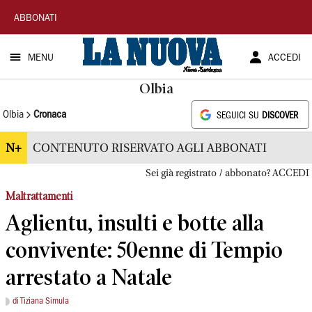
La
ABBONATI
Nuova
MENU
ACCEDI
Sardegna
Olbia
Olbia
Cronaca
SEGUICI SU
DISCOVER
N+
CONTENUTO RISERVATO AGLI ABBONATI
Sei già registrato / abbonato? ACCEDI
Maltrattamenti
Aglientu, insulti e botte alla
convivente: 50enne di Tempio
arrestato a Natale
di Tiziana Simula