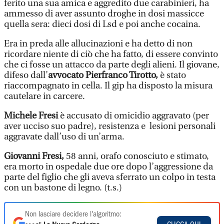
ferito una sua amica e aggredito due carabinieri, ha
ammesso di aver assunto droghe in dosi massicce
quella sera: dieci dosi di Lsd e poi anche cocaina.
Era in preda alle allucinazioni e ha detto di non
ricordare niente di ciò che ha fatto, di essere convinto
che ci fosse un attacco da parte degli alieni. Il giovane,
difeso dall’
avvocato Pierfranco Tirotto,
è stato
riaccompagnato in cella. Il gip ha disposto la misura
cautelare in carcere.
Michele Fresi
è accusato di omicidio aggravato (per
aver ucciso suo padre), resistenza e lesioni personali
aggravate dall’uso di un’arma.
Giovanni Fresi,
58 anni, orafo conosciuto e stimato,
era morto in ospedale due ore dopo l’aggressione da
parte del figlio che gli aveva sferrato un colpo in testa
con un bastone di legno. (t.s.)
Non lasciare decidere l'algoritmo: