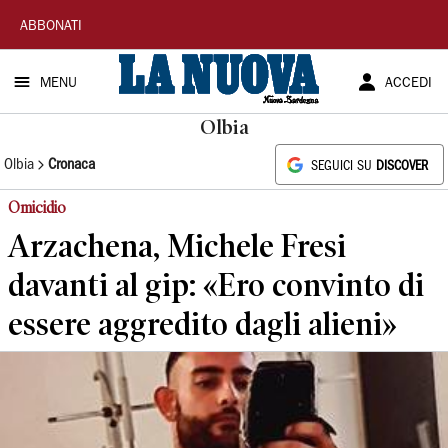
La
ABBONATI
Nuova
MENU
ACCEDI
Sardegna
Olbia
Olbia
Cronaca
SEGUICI SU
DISCOVER
Omicidio
Arzachena, Michele Fresi
davanti al gip: «Ero convinto di
essere aggredito dagli alieni»