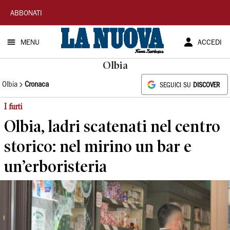
La
ABBONATI
Nuova
MENU
ACCEDI
Sardegna
Olbia
Olbia
Cronaca
SEGUICI SU
DISCOVER
I furti
Olbia, ladri scatenati nel centro
storico: nel mirino un bar e
un’erboristeria