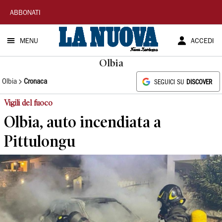
La
ABBONATI
Nuova
MENU
ACCEDI
Sardegna
Olbia
Olbia
Cronaca
SEGUICI SU
DISCOVER
Vigili del fuoco
Olbia, auto incendiata a
Pittulongu