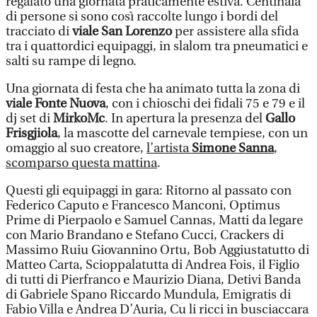
regalato una giornata praticamente estiva. Centinaia
di persone si sono così raccolte lungo i bordi del
tracciato di
viale San Lorenzo
per assistere alla sfida
tra i quattordici equipaggi, in slalom tra pneumatici e
salti su rampe di legno.
Una giornata di festa che ha animato tutta la zona di
viale Fonte Nuova
, con i chioschi dei fidali 75 e 79 e il
dj set di
MirkoMc
. In apertura la presenza del
Gallo
Frisgjiola
, la mascotte del carnevale tempiese, con un
omaggio al suo creatore,
l’artista
Simone Sanna
,
scomparso questa mattina
.
Questi gli equipaggi in gara: Ritorno al passato con
Federico Caputo e Francesco Manconi, Optimus
Prime di Pierpaolo e Samuel Cannas, Matti da legare
con Mario Brandano e Stefano Cucci, Crackers di
Massimo Ruiu Giovannino Ortu, Bob Aggiustatutto di
Matteo Carta, Scioppalatutta di Andrea Fois, il Figlio
di tutti di Pierfranco e Maurizio Diana, Detivi Banda
di Gabriele Spano Riccardo Mundula, Emigratis di
Fabio Villa e Andrea D’Auria, Cu li ricci in busciaccara