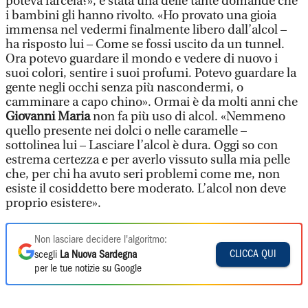
poteva farcela?», è stata una delle tante domande che
i bambini gli hanno rivolto. «Ho provato una gioia
immensa nel vedermi finalmente libero dall’alcol –
ha risposto lui – Come se fossi uscito da un tunnel.
Ora potevo guardare il mondo e vedere di nuovo i
suoi colori, sentire i suoi profumi. Potevo guardare la
gente negli occhi senza più nascondermi, o
camminare a capo chino». Ormai è da molti anni che
Giovanni Maria
non fa più uso di alcol. «Nemmeno
quello presente nei dolci o nelle caramelle –
sottolinea lui – Lasciare l’alcol è dura. Oggi so con
estrema certezza e per averlo vissuto sulla mia pelle
che, per chi ha avuto seri problemi come me, non
esiste il cosiddetto bere moderato. L’alcol non deve
proprio esistere».
Non lasciare decidere l'algoritmo:
CLICCA QUI
scegli
La Nuova Sardegna
per le tue notizie su Google