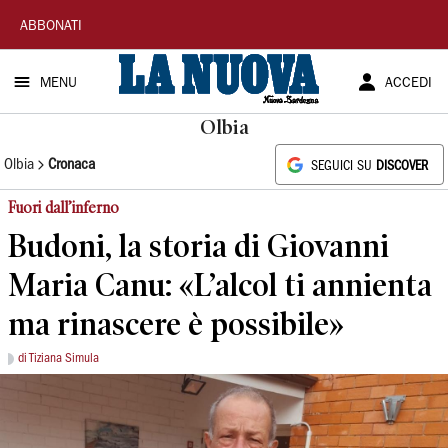
La
ABBONATI
Nuova
MENU
ACCEDI
Sardegna
Olbia
Olbia
Cronaca
SEGUICI SU
DISCOVER
Fuori dall’inferno
Budoni, la storia di Giovanni
Maria Canu: «L’alcol ti annienta
ma rinascere è possibile»
di Tiziana Simula