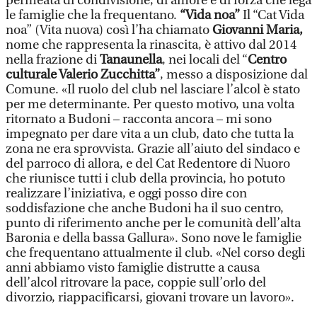
permeata di condivisione, di amore e di forza che lega
le famiglie che la frequentano.
“Vida noa”
Il “Cat Vida
noa” (Vita nuova) così l’ha chiamato
Giovanni
Maria,
nome che rappresenta la rinascita, è attivo dal 2014
nella frazione di
Tanaunella
, nei locali del “
Centro
culturale Valerio Zucchitta”
, messo a disposizione dal
Comune. «Il ruolo del club nel lasciare l’alcol è stato
per me determinante. Per questo motivo, una volta
ritornato a Budoni – racconta ancora – mi sono
impegnato per dare vita a un club, dato che tutta la
zona ne era sprovvista. Grazie all’aiuto del sindaco e
del parroco di allora, e del Cat Redentore di Nuoro
che riunisce tutti i club della provincia, ho potuto
realizzare l’iniziativa, e oggi posso dire con
soddisfazione che anche Budoni ha il suo centro,
punto di riferimento anche per le comunità dell’alta
Baronia e della bassa Gallura». Sono nove le famiglie
che frequentano attualmente il club. «Nel corso degli
anni abbiamo visto famiglie distrutte a causa
dell’alcol ritrovare la pace, coppie sull’orlo del
divorzio, riappacificarsi, giovani trovare un lavoro».