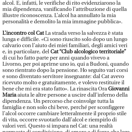
alcol. E, infatti, le verifiche di rito evidenziarono la
mia dipendenza, vanificando l’attribuzione di quella
illustre riconoscenza. L’alcol ha annullato la mia
personalità e demolito la mia immagine pubblica».
L’incontro col Cat
La strada verso la salvezza è stata
lunga e difficile. «Ci sono riuscito solo dopo un lungo
calvario con l’aiuto dei miei familiari, degli amici veri
e, in particolare, del
Cat “Club alcologico territoriale”
di cui ho fatto parte per anni quando vivevo a
Livorno, per poi aprirne uno io, qui a Budoni, quando
sono rientrato dopo la pensione. Ho seguito vari corsi
e sono diventato servitore insegnante: dal Cat avevo
ricevuto molto e gratuitamente, e volevo restituire il
bene che mi era stato fatto». La rinascita Ora
Giovanni
Maria
aiuta le altre persone a uscire dall’inferno della
dipendenza. Un percorso che coinvolge tutta la
famiglia e non solo chi beve, perché per sconfiggere
l’alcol occorre cambiare letteralmente il proprio stile
di vita, occorre svuotarlo dall’alcol e riempirlo di
valori veri. Questo si impara nel Cat: una realtà