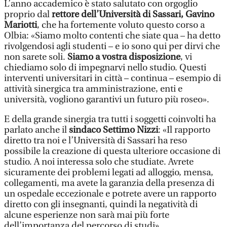
L’anno accademico è stato salutato con orgoglio
proprio dal
rettore dell’Università di Sassari, Gavino
Mariotti
, che ha fortemente voluto questo corso a
Olbia: «Siamo molto contenti che siate qua – ha detto
rivolgendosi agli studenti – e io sono qui per dirvi che
non sarete soli.
Siamo a vostra disposizione
, vi
chiediamo solo di impegnarvi nello studio. Questi
interventi universitari in città – continua – esempio di
attività sinergica tra amministrazione, enti e
università, vogliono garantivi un futuro più roseo».
E della grande sinergia tra tutti i soggetti coinvolti ha
parlato anche il
sindaco Settimo Nizzi
: «Il rapporto
diretto tra noi e l’Università di Sassari ha reso
possibile la creazione di questa ulteriore occasione di
studio. A noi interessa solo che studiate. Avrete
sicuramente dei problemi legati ad alloggio, mensa,
collegamenti, ma avete la garanzia della presenza di
un ospedale eccezionale e potrete avere un rapporto
diretto con gli insegnanti, quindi la negatività di
alcune esperienze non sarà mai più forte
dell’importanza del percorso di studi».