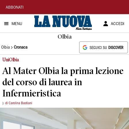
La
ABBONATI
Nuova
MENU
ACCEDI
Sardegna
Olbia
Olbia
Cronaca
SEGUICI SU
DISCOVER
UniOlbia
Al Mater Olbia la prima lezione
del corso di laurea in
Infermieristica
di Carolina Bastiani