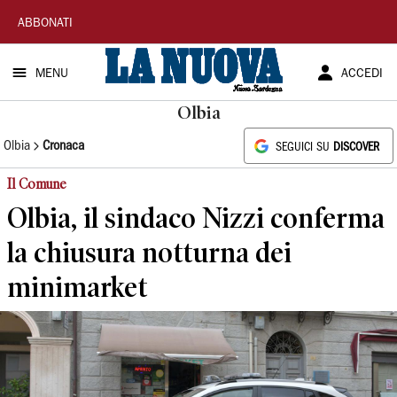
La
ABBONATI
Nuova
MENU
ACCEDI
Sardegna
Olbia
Olbia
Cronaca
SEGUICI SU
DISCOVER
Il Comune
Olbia, il sindaco Nizzi conferma
la chiusura notturna dei
minimarket