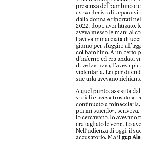
presenza del bambino e c
aveva deciso di separarsi 
dalla donna e riportati n
2022, dopo aver litigato, l
aveva messo le mani al col
l’aveva minacciata di ucc
giorno per sfuggire all’ag
col bambino. A un certo pu
d’inferno ed era andata via
dove lavorava, l’aveva pic
violentarla. Lei per difend
sue urla avevano richiamat
A quel punto, assistita dal
sociali e aveva trovato ac
continuato a minacciarla, 
poi mi suicido», scriveva.
lo cercavano, lo avevano t
era tagliato le vene. Lo av
Nell’udienza di oggi, il s
accusatorio. Ma il
gup Ale