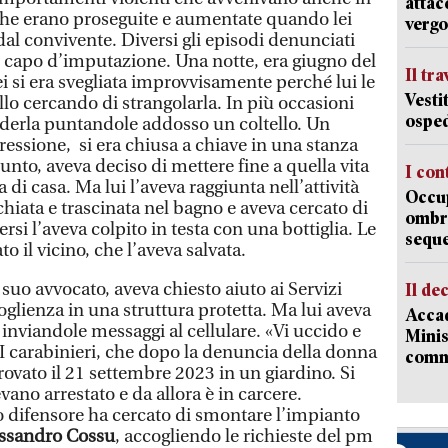
attac
he erano proseguite e aumentate quando lei
vergo
dal convivente. Diversi gli episodi denunciati
el capo d’imputazione. Una notte, era giugno del
Il tr
ei si era svegliata improvvisamente perché lui le
Vesti
lo cercando di strangolarla. In più occasioni
osped
iderla puntandole addosso un coltello. Un
gressione, si era chiusa a chiave in una stanza
nto, aveva deciso di mettere fine a quella vita
I con
 di casa. Ma lui l’aveva raggiunta nell’attività
Occup
chiata e trascinata nel bagno e aveva cercato di
ombrel
ersi l’aveva colpito in testa con una bottiglia. Le
sequ
o il vicino, che l’aveva salvata.
 suo avvocato, aveva chiesto aiuto ai Servizi
Il de
coglienza in una struttura protetta. Ma lui aveva
Accad
inviandole messaggi al cellulare. «Vi uccido e
Minis
 I carabinieri, che dopo la denuncia della donna
comm
rovato il 21 settembre 2023 in un giardino. Si
evano arrestato e da allora è in carcere.
uo difensore ha cercato di smontare l’impianto
ssandro Cossu
, accogliendo le richieste del pm