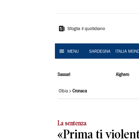
La
Nuova
Sardegna
Sfoglia il quotidiano
MENU
SARDEGNA
ITALIA MON
Sassari
Alghero
Olbia
Cronaca
La sentenza
«Prima ti violent