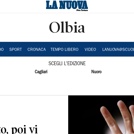
Olbia
DO
SPORT
CRONACA
TEMPO LIBERO
VIDEO
LANUOVA@SCUO
SCEGLI L'EDIZIONE
Cagliari
Nuoro
o, poi vi