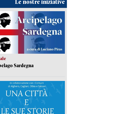
Le nostre iniziative
ale
pelago Sardegna