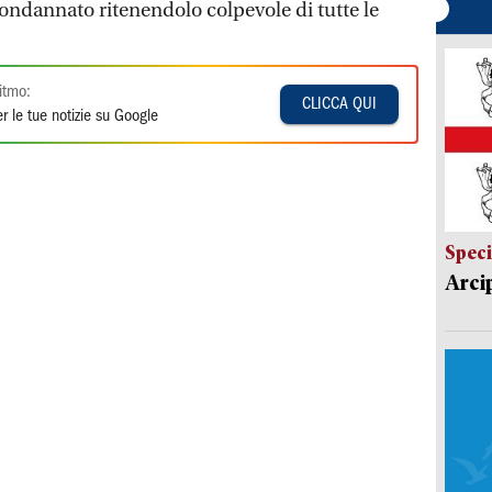
 condannato ritenendolo colpevole di tutte le
itmo:
CLICCA QUI
r le tue notizie su Google
Speci
Arci