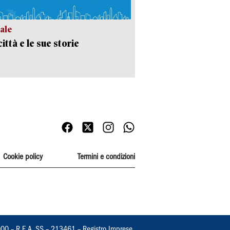
ale
ittà e le sue storie
Cookie policy
Termini e condizioni
000 – R.E.A. SS – 213461 – Registro Imprese