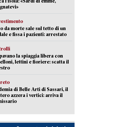
ca l’isola: «Sardi di emme,
gnatevi»
avestimento
to da morte sale sul tetto di un
ale e fissa i pazienti: arrestato
trolli
avano la spiaggia libera con
loni, lettini e fioriere: scatta il
estro
creto
emia di Belle Arti di Sassari, il
tero azzera i vertici: arriva il
issario