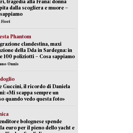
ri, tragedia alla Frana: donna
pita dalla scogliera e muore –
 sappiamo
 Fiori
iesta Phantom
razione clandestina, maxi
zione della Dda in Sardegna: in
e 100 poliziotti – Cosa sappiamo
iano Onnis
rdoglio
 Guccini, il ricordo di Daniela
ni: «Mi scappa sempre un
so quando vedo questa foto»
mica
enditore bolognese spende
la euro per il pieno dello yacht e