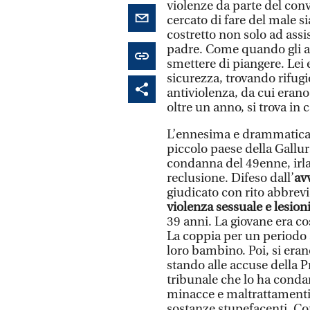
violenze da parte del con
cercato di fare del male s
costretto non solo ad assis
padre. Come quando gli av
smettere di piangere. Lei e
sicurezza, trovando rifugi
antiviolenza, da cui erano
oltre un anno, si trova in 
L’ennesima e drammatica 
piccolo paese della Gallur
condanna del 49enne, irla
reclusione. Difeso dall’
av
giudicato con rito abbrevi
violenza sessuale e lesion
39 anni. La giovane era cos
La coppia per un periodo a
loro bambino. Poi, si erano
stando alle accuse della 
tribunale che lo ha condan
minacce e maltrattamenti, s
sostanze stupefacenti. C