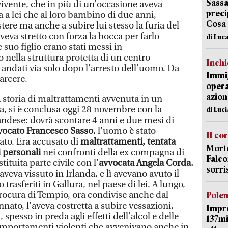
Sassa
vivente, che in più di un’occasione aveva
preci
ia a lei che al loro bambino di due anni,
Cosa
tere ma anche a subire lui stesso la furia del
eva stretto con forza la bocca per farlo
di Luca
 suo figlio erano stati messi in
o nella struttura protetta di un centro
Inch
 andati via solo dopo l’arresto dell’uomo. Da
Immig
carcere.
opera
azion
storia di maltrattamenti avvenuta in un
a, si è conclusa oggi 28 novembre con la
di Luc
ndese: dovrà scontare 4 anni e due mesi di
vocato Francesco Sasso
, l’uomo è stato
Il co
ato. Era accusato di
maltrattamenti, tentata
Morte
i personali
nei confronti della ex compagna di
Falco
tituita parte civile con l’
avvocata Angela Corda.
sorri
veva vissuto in Irlanda, e lì avevano avuto il
 trasferiti in Gallura, nel paese di lei. A lungo,
Procura di Tempio, ora condivise anche dal
Pole
nato, l’aveva costretta a subire vessazioni,
Impr
pesso in preda agli effetti dell’alcol e delle
137mi
omportamenti violenti che avvenivano anche in