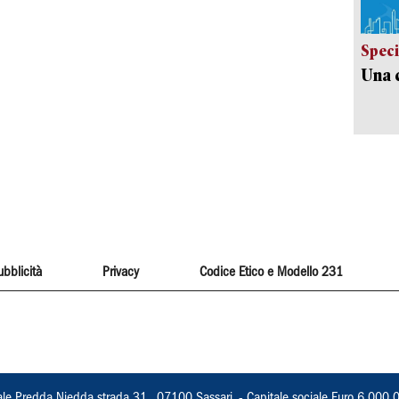
Speci
Una c
ubblicità
Privacy
Codice Etico e Modello 231
ale Predda Niedda strada 31 , 07100 Sassari, - Capitale sociale Euro 6.000.