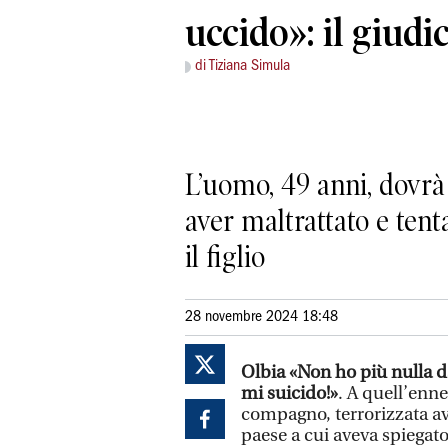
uccido»: il giud
di Tiziana Simula
L’uomo, 49 anni, dovrà 
aver maltrattato e ten
il figlio
28 novembre 2024 18:48
Olbia
«Non ho più nulla 
mi suicido!»
. A quell’enn
compagno, terrorizzata ave
paese a cui aveva spiegat