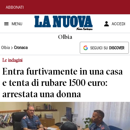
La
ABBONATI
Nuova
MENU
ACCEDI
Sardegna
Olbia
Olbia
Cronaca
SEGUICI SU
DISCOVER
Le indagini
Entra furtivamente in una casa
e tenta di rubare 1500 euro:
arrestata una donna