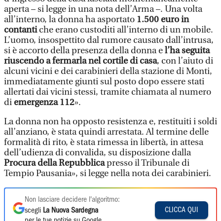
aperta – si legge in una nota dell’Arma –. Una volta
all’interno, la donna ha asportato
1.500 euro in
contanti
che erano custoditi all’interno di un mobile.
L’uomo, insospettito dal rumore causato dall’intrusa,
si è accorto della presenza della donna e
l’ha seguita
riuscendo a fermarla nel cortile di casa
, con l’aiuto di
alcuni vicini e dei carabinieri della stazione di Monti,
immediatamente giunti sul posto dopo essere stati
allertati dai vicini stessi, tramite chiamata al numero
di
emergenza 112
».
La donna non ha opposto resistenza e, restituiti i soldi
all’anziano, è stata quindi arrestata. Al termine delle
formalità di rito, è stata rimessa in libertà, in attesa
dell’udienza di convalida, su disposizione dalla
Procura della Repubblica
presso il Tribunale di
Tempio Pausania», si legge nella nota dei carabinieri.
Non lasciare decidere l'algoritmo:
CLICCA QUI
scegli
La Nuova Sardegna
per le tue notizie su Google