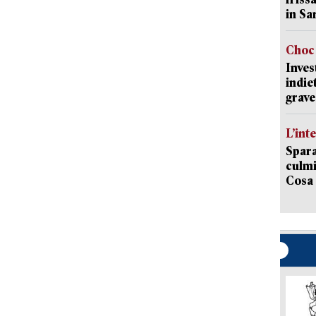
in Sa
Choc 
Inves
indie
grave
L’int
Spara
culmi
Cosa 