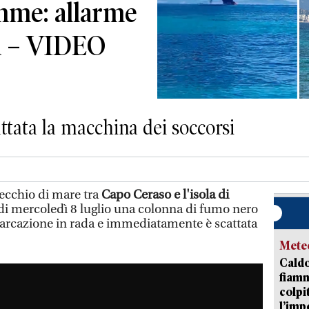
amme: allarme
ra – VIDEO
tata la macchina dei soccorsi
ecchio di mare tra
Capo Ceraso e l'isola di
di mercoledì 8 luglio una colonna di fumo nero
mbarcazione in rada e immediatamente è scattata
Mete
Caldo
fiamm
colpi
l’imp