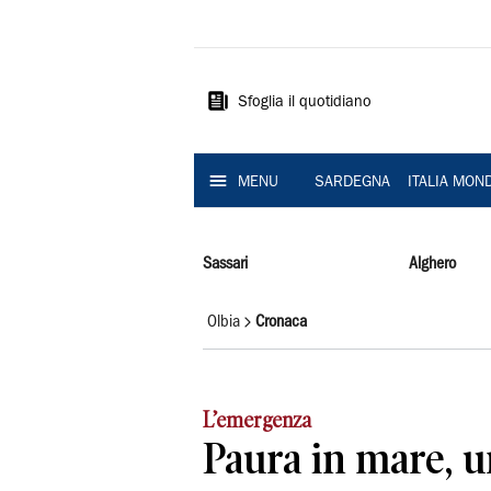
La
Nuova
Sardegna
Sfoglia il quotidiano
MENU
SARDEGNA
ITALIA MON
Sassari
Alghero
Olbia
Cronaca
L’emergenza
Paura in mare, u