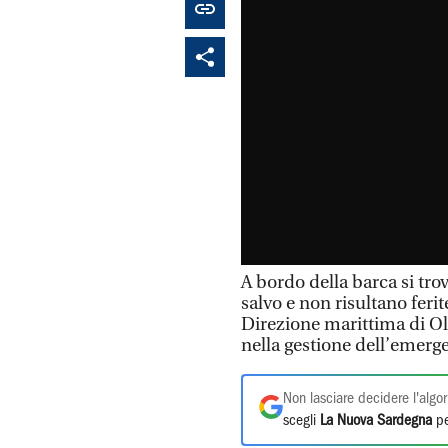
A bordo della barca si tro
salvo e non risultano feri
Direzione marittima di Ol
nella gestione dell’emerg
Non lasciare decidere l'algor
scegli
La Nuova Sardegna
pe