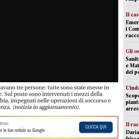
Il ca
Emerg
i Com
racco
Gli o
Sanit
e Mat
dei p
vavano tre persone: tutte sono state messe in
L’ind
te. Sul posto sono intervenuti i mezzi della
Scope
bia, impegnati nelle operazioni di soccorso e
piant
enza.
(notizia in aggiornamento).
arres
Il ra
itmo:
CLICCA QUI
r le tue notizie su Google
Daria
friss