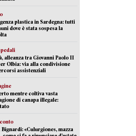
so
enza plastica in Sardegna: tutti
uni dove è stata sospesa la
lta
spedali
à, alleanza tra Giovanni Paolo II
er Olbia: via alla condivisione
ercorsi assistenziali
agine
rto mentre coltiva vasta
agione di canapa illegale:
tato
cconto
 Bignardi: «Culurgiones, mazza
a, come si fa a rinunciare d’estate