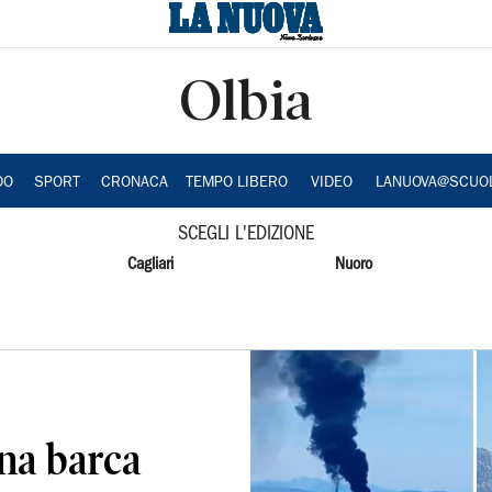
Olbia
DO
SPORT
CRONACA
TEMPO LIBERO
VIDEO
LANUOVA@SCUO
SCEGLI L'EDIZIONE
Cagliari
Nuoro
na barca