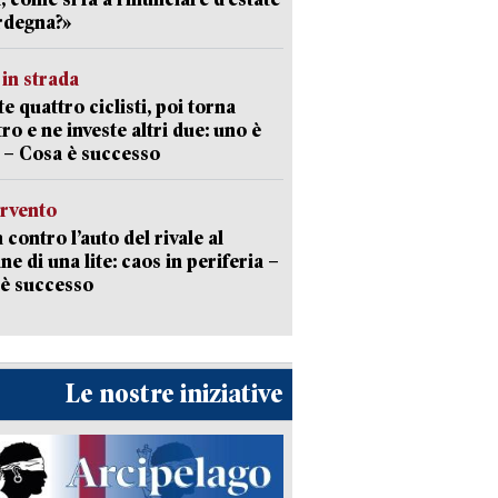
rdegna?»
in strada
te quattro ciclisti, poi torna
tro e ne investe altri due: uno è
 – Cosa è successo
ervento
 contro l’auto del rivale al
ne di una lite: caos in periferia –
è successo
Le nostre iniziative