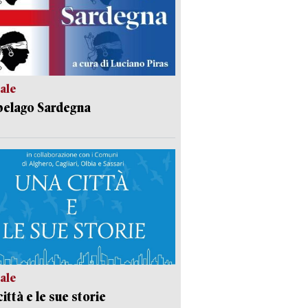
ale
pelago Sardegna
ale
ittà e le sue storie