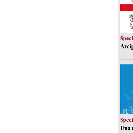
Speci
Arci
Speci
Una c