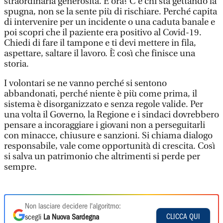
straordinaria generosità. E ora? C’è chi sta gettando la
spugna, non se la sente più di rischiare. Perché capita
di intervenire per un incidente o una caduta banale e
poi scopri che il paziente era positivo al Covid-19.
Chiedi di fare il tampone e ti devi mettere in fila,
aspettare, saltare il lavoro. È così che finisce una
storia.
I volontari se ne vanno perché si sentono
abbandonati, perché niente è più come prima, il
sistema è disorganizzato e senza regole valide. Per
una volta il Governo, la Regione e i sindaci dovrebbero
pensare a incoraggiare i giovani non a perseguitarli
con minacce, chiusure e sanzioni. Si chiama dialogo
responsabile, vale come opportunità di crescita. Così
si salva un patrimonio che altrimenti si perde per
sempre.
Non lasciare decidere l'algoritmo:
CLICCA QUI
scegli
La Nuova Sardegna