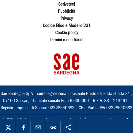
Scriveteci
Pubblicità
Privacy
Codice Etico e Modello 231
Cookie policy
Termini e condizioni
Sae Sardegna SpA – sede legale Zona industriale Predda Niedda strada 31 ,
07100 Sassari, - Capitale sociale Euro 6.000.000 – R.E.A. SS – 213461 –
Registro Imprese di Sassari 02328540683 – CF e Partita IVA 02328540683
I diritti delle immagini e dei testi sono riservati. È espressamente vietata la
loro riproduzione con qualsiasi mezzo e l'adattamento totale o parziale.