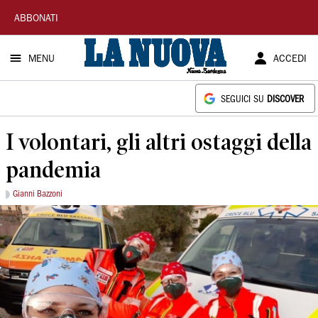
La
ABBONATI
Nuova
MENU
ACCEDI
Sardegna
SEGUICI SU
DISCOVER
I volontari, gli altri ostaggi della
pandemia
Gianni Bazzoni