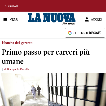
La
ABBONATI
Nuova
MENU
ACCEDI
Sardegna
SEGUICI SU
DISCOVER
Nomina del garante
Primo passo per carceri più
umane
di Giampaolo Cassitta