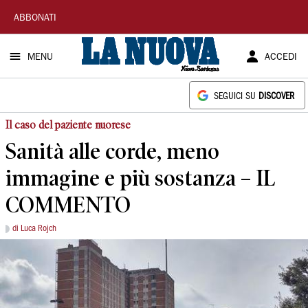
La
ABBONATI
Nuova
MENU
ACCEDI
Sardegna
SEGUICI SU
DISCOVER
Il caso del paziente nuorese
Sanità alle corde, meno
immagine e più sostanza – IL
COMMENTO
di Luca Rojch