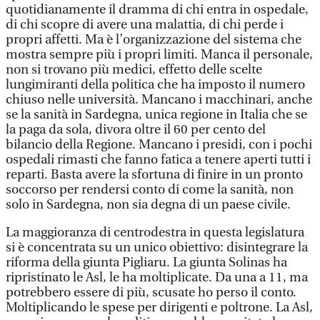
quotidianamente il dramma di chi entra in ospedale,
di chi scopre di avere una malattia, di chi perde i
propri affetti. Ma è l’organizzazione del sistema che
mostra sempre più i propri limiti. Manca il personale,
non si trovano più medici, effetto delle scelte
lungimiranti della politica che ha imposto il numero
chiuso nelle università. Mancano i macchinari, anche
se la sanità in Sardegna, unica regione in Italia che se
la paga da sola, divora oltre il 60 per cento del
bilancio della Regione. Mancano i presidi, con i pochi
ospedali rimasti che fanno fatica a tenere aperti tutti i
reparti. Basta avere la sfortuna di finire in un pronto
soccorso per rendersi conto di come la sanità, non
solo in Sardegna, non sia degna di un paese civile.
La maggioranza di centrodestra in questa legislatura
si è concentrata su un unico obiettivo: disintegrare la
riforma della giunta Pigliaru. La giunta Solinas ha
ripristinato le Asl, le ha moltiplicate. Da una a 11, ma
potrebbero essere di più, scusate ho perso il conto.
Moltiplicando le spese per dirigenti e poltrone. La Asl,