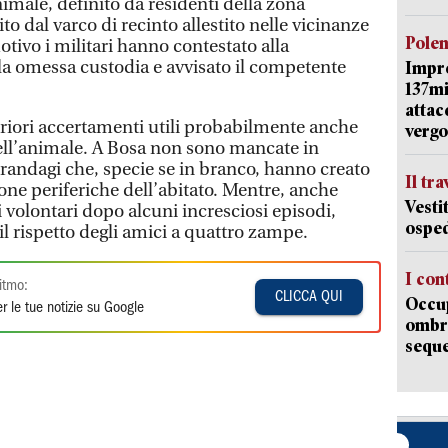
nimale, definito da residenti della zona
to dal varco di recinto allestito nelle vicinanze
Pole
otivo i militari hanno contestato alla
 la omessa custodia e avvisato il competente
Impr
137mi
attac
eriori accertamenti utili probabilmente anche
vergo
dell’animale. A Bosa non sono mancate in
 randagi che, specie se in branco, hanno creato
Il tr
ne periferiche dell’abitato. Mentre, anche
Vesti
i volontari dopo alcuni incresciosi episodi,
osped
 il rispetto degli amici a quattro zampe.
I con
itmo:
CLICCA QUI
Occup
r le tue notizie su Google
ombrel
sequ