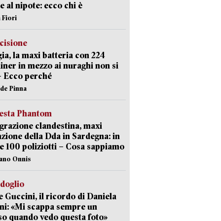
 e al nipote: ecco chi è
 Fiori
cisione
ia, la maxi batteria con 224
iner in mezzo ai nuraghi non si
– Ecco perché
ide Pinna
iesta Phantom
razione clandestina, maxi
zione della Dda in Sardegna: in
e 100 poliziotti – Cosa sappiamo
iano Onnis
rdoglio
 Guccini, il ricordo di Daniela
ni: «Mi scappa sempre un
so quando vedo questa foto»