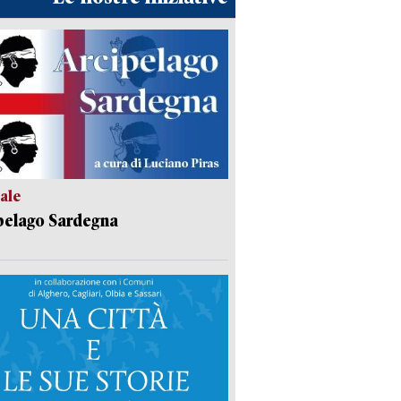
ale
pelago Sardegna