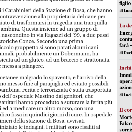
figlio
 i Carabinieri della Stazione di Bosa, che hanno
di Luca
ontravvenzione alla proprietaria del cane per
ato di trasformarsi in tragedia una tranquilla
La de
 bambina. Questa insieme ad un gruppo di
Energ
 nascondino in via Ragazzi del ’99, a due passi
conta
e storiche Conce. Secondo una prima
farà 
piccolo gruppetto si sono parati alcuni cani
di Dav
animali, probabilmente un Dobermann, ha
icata ad un gluteo, ad un braccio e strattonata,
è messa a piangere.
Inch
Immig
oetanee malgrado lo spavento, e l’arrivo della
opera
no messo fine al parapiglia ed evitato possibili
azion
ambina. Ferita e terrorizzata è stata trasportata
di Luc
 dell’ospedale Mastino dai genitori, che
 sanitari hanno proceduto a suturare la ferita più
i ed a medicare un altro morso, con una
Il co
dico fissa in quindici giorni di cure. In ospedale
Morte
nieri della stazione di Bosa, avvisati
Falco
ziato le indagini. I militari sono risaliti al
sorri