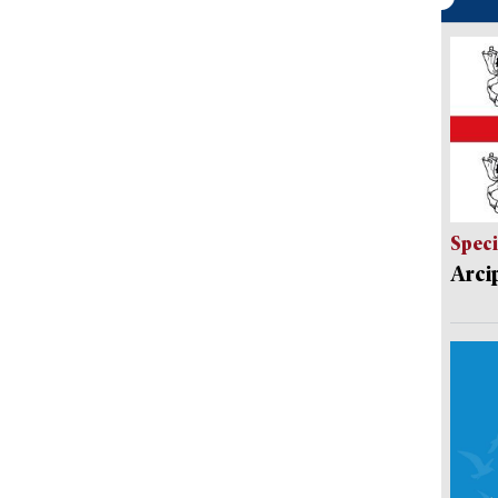
Speci
Arci