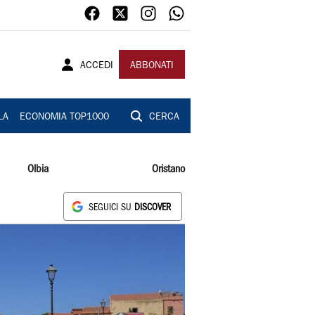
ACCEDI
ABBONATI
LA
ECONOMIA TOP1000
CERCA
Olbia
Oristano
SEGUICI SU
DISCOVER