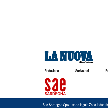
Redazione
Scriveteci
P
Sae Sardegna SpA – sede legale Zona industri