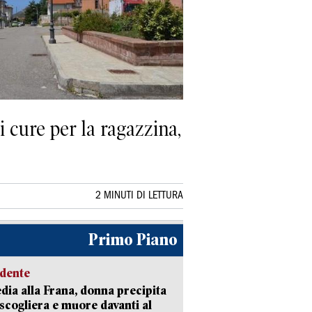
di cure per la ragazzina,
2 MINUTI DI LETTURA
Primo Piano
idente
dia alla Frana, donna precipita
 scogliera e muore davanti al