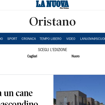
Oristano
DO
SPORT
CRONACA
TEMPO LIBERO
VIDEO
LANUOVA@SCUO
SCEGLI L'EDIZIONE
Cagliari
Nuoro
a un cane
nascondino