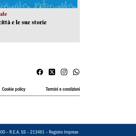
ale
ittà e le sue storie
Cookie policy
Termini e condizioni
000 – R.E.A. SS – 213461 – Registro Imprese