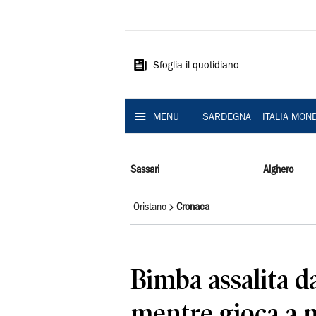
La
Nuova
Sardegna
Sfoglia il quotidiano
MENU
SARDEGNA
ITALIA MON
Sassari
Alghero
Oristano
Cronaca
Bimba assalita d
mentre gioca a 