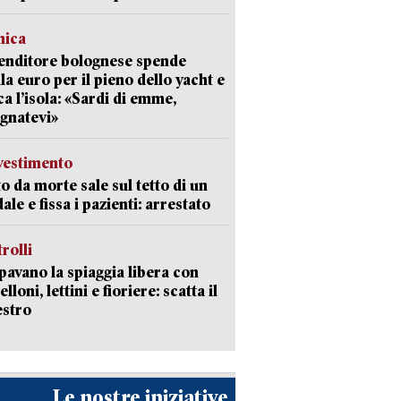
mica
enditore bolognese spende
la euro per il pieno dello yacht e
ca l’isola: «Sardi di emme,
gnatevi»
avestimento
to da morte sale sul tetto di un
ale e fissa i pazienti: arrestato
trolli
avano la spiaggia libera con
loni, lettini e fioriere: scatta il
estro
Le nostre iniziative