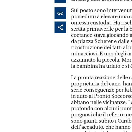
Sul posto sono intervenuti
proceduto a elevare una c
omessa custodia. Ha rischi
serata primaverile per la
coetanee stava giocando a
da piazza Scherer e dall
ricostruzione dei fatti al 
minacciosi. E uno degli 
azzannato la piccola. Mors
la bambina ha urlato e si 
La pronta reazione delle c
proprietaria del cane, han
serie conseguenze per la b
in auto al Pronto Soccorso
abitano nelle vicinanze. I
profonda con alcuni punt
prognosi che il referto me
sono giunti subito i Carabi
dell’accaduto, che hanno ini