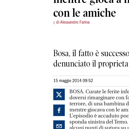
con le amiche
di Alessandro Farina
Bosa, il fatto è success
denunciato il proprieta
15 maggio 2014 09:52
BOSA. Curate le ferite infe
doversi rimarginare con fa
terrore, di una bambina di
mentre giocava con le amic
L’episodio è accaduto poco
sponda sinistra del Temo. 
alcuni punti di sutura su u