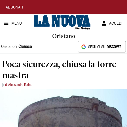
La
ABBONATI
Nuova
MENU
ACCEDI
Sardegna
Oristano
Oristano
Cronaca
SEGUICI SU
DISCOVER
Poca sicurezza, chiusa la torre
mastra
di Alessandro Farina