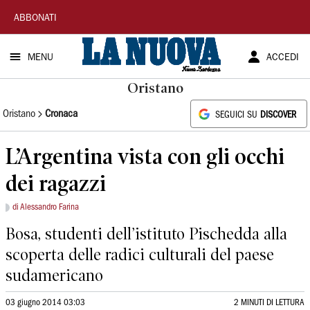
La
ABBONATI
Nuova
MENU
ACCEDI
Sardegna
Oristano
Oristano
Cronaca
SEGUICI SU
DISCOVER
L’Argentina vista con gli occhi
dei ragazzi
di Alessandro Farina
Bosa, studenti dell’istituto Pischedda alla
scoperta delle radici culturali del paese
sudamericano
03 giugno 2014 03:03
2 MINUTI DI LETTURA