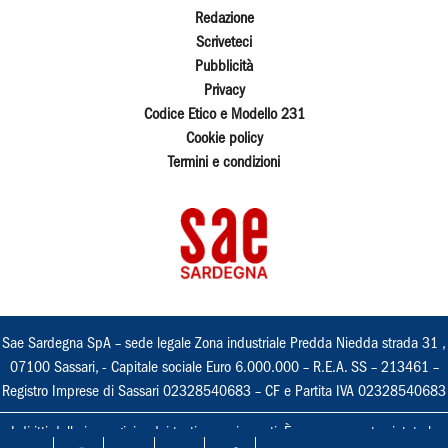
Redazione
Scriveteci
Pubblicità
Privacy
Codice Etico e Modello 231
Cookie policy
Termini e condizioni
Sae Sardegna SpA – sede legale Zona industriale Predda Niedda strada 31 ,
07100 Sassari, - Capitale sociale Euro 6.000.000 – R.E.A. SS – 213461 –
Registro Imprese di Sassari 02328540683 – CF e Partita IVA 02328540683
I diritti delle immagini e dei testi sono riservati. È espressamente vietata la