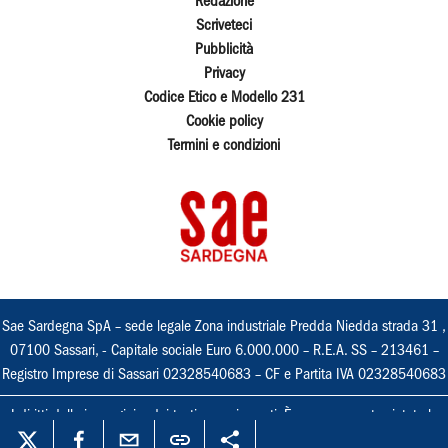
Redazione
Scriveteci
Pubblicità
Privacy
Codice Etico e Modello 231
Cookie policy
Termini e condizioni
Sae Sardegna SpA – sede legale Zona industriale Predda Niedda strada 31 ,
07100 Sassari, - Capitale sociale Euro 6.000.000 – R.E.A. SS – 213461 –
Registro Imprese di Sassari 02328540683 – CF e Partita IVA 02328540683
I diritti delle immagini e dei testi sono riservati. È espressamente vietata la
loro riproduzione con qualsiasi mezzo e l'adattamento totale o parziale.