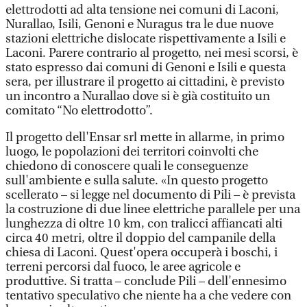
elettrodotti ad alta tensione nei comuni di Laconi,
Nurallao, Isili, Genoni e Nuragus tra le due nuove
stazioni elettriche dislocate rispettivamente a Isili e
Laconi. Parere contrario al progetto, nei mesi scorsi, è
stato espresso dai comuni di Genoni e Isili e questa
sera, per illustrare il progetto ai cittadini, è previsto
un incontro a Nurallao dove si è già costituito un
comitato “No elettrodotto”.
Il progetto dell'Ensar srl mette in allarme, in primo
luogo, le popolazioni dei territori coinvolti che
chiedono di conoscere quali le conseguenze
sull'ambiente e sulla salute. «In questo progetto
scellerato – si legge nel documento di Pili – è prevista
la costruzione di due linee elettriche parallele per una
lunghezza di oltre 10 km, con tralicci affiancati alti
circa 40 metri, oltre il doppio del campanile della
chiesa di Laconi. Quest'opera occuperà i boschi, i
terreni percorsi dal fuoco, le aree agricole e
produttive. Si tratta – conclude Pili – dell'ennesimo
tentativo speculativo che niente ha a che vedere con