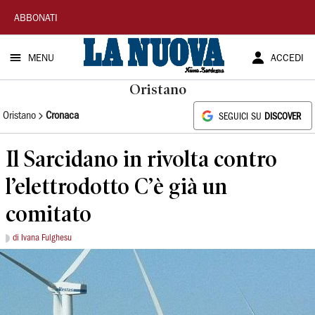
La
ABBONATI
Nuova
MENU
ACCEDI
Sardegna
Oristano
Oristano
Cronaca
SEGUICI SU
DISCOVER
Il Sarcidano in rivolta contro
l’elettrodotto C’è già un
comitato
di Ivana Fulghesu